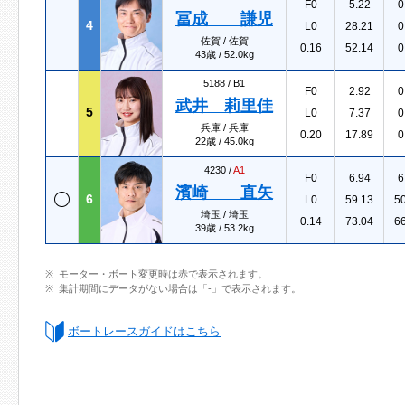
F0
5.22
0
冨成 謙児
4
L0
28.21
0
佐賀 / 佐賀
0.16
52.14
0
43歳 / 52.0kg
5188 /
B1
F0
2.92
0
武井 莉里佳
5
L0
7.37
0
兵庫 / 兵庫
0.20
17.89
0
22歳 / 45.0kg
4230 /
A1
F0
6.94
6
濱崎 直矢
6
L0
59.13
5
埼玉 / 埼玉
0.14
73.04
6
39歳 / 53.2kg
モーター・ボート変更時は赤で表示されます。
集計期間にデータがない場合は「-」で表示されます。
ボートレースガイドはこちら