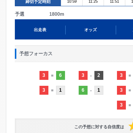
締切予定時刻
10:59
11:25
11:51
1
予選 1800m
出走表
オッズ
予想フォーカス
3
6
3
2
3
=
-
=
3
1
6
1
3
=
-
=
3
=
この予想に対する自信度は