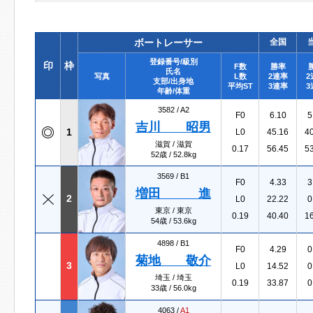
ボートレーサー
全国
登録番号/級別
印
枠
F数
勝率
氏名
写真
L数
2連率
2
支部/出身地
平均ST
3連率
3
年齢/体重
3582 /
A2
F0
6.10
5
吉川 昭男
1
L0
45.16
4
滋賀 / 滋賀
0.17
56.45
5
52歳 / 52.8kg
3569 /
B1
F0
4.33
3
増田 進
2
L0
22.22
0
東京 / 東京
0.19
40.40
1
54歳 / 53.6kg
4898 /
B1
F0
4.29
0
菊地 敬介
3
L0
14.52
0
埼玉 / 埼玉
0.19
33.87
0
33歳 / 56.0kg
4063 /
A1