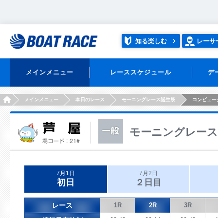
知る楽しむ
レーサ
メインメニュー
レーススケジュール
デ
HOME
メインメニュー
本日のレース
モーニングレース誕生祭
コンピュー
モーニングレース
7月1日
7月2日
初日
２日目
レース
1R
2R
3R