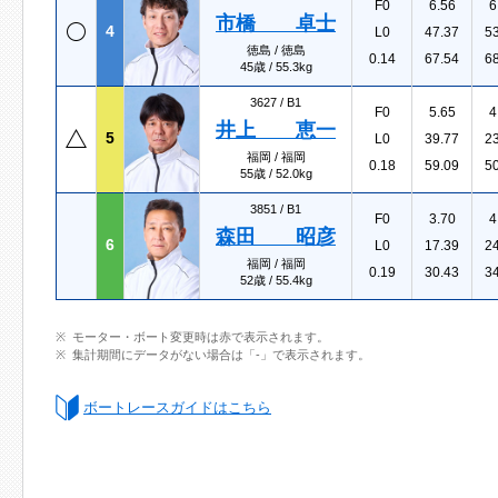
F0
6.56
6
市橋 卓士
4
L0
47.37
5
徳島 / 徳島
0.14
67.54
6
45歳 / 55.3kg
3627 /
B1
F0
5.65
4
井上 恵一
5
L0
39.77
2
福岡 / 福岡
0.18
59.09
5
55歳 / 52.0kg
3851 /
B1
F0
3.70
4
森田 昭彦
6
L0
17.39
2
福岡 / 福岡
0.19
30.43
3
52歳 / 55.4kg
モーター・ボート変更時は赤で表示されます。
集計期間にデータがない場合は「-」で表示されます。
ボートレースガイドはこちら