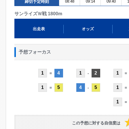
締切予定時刻
08:48
09:14
09:40
1
サンライズＷ戦 1800m
出走表
オッズ
予想フォーカス
1
4
1
2
1
=
-
=
1
5
4
5
1
=
-
=
1
=
この予想に対する自信度は