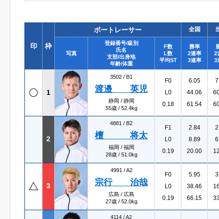
ボートレーサー
全国
登録番号/級別
印
枠
F数
勝率
氏名
写真
L数
2連率
2
支部/出身地
平均ST
3連率
3
年齢/体重
3502 /
B1
F0
6.05
7
渡邉 英児
1
L0
44.06
6
静岡 / 静岡
0.18
61.54
6
55歳 / 52.4kg
4881 /
B2
F1
2.84
2
檀 将太
2
L0
8.89
6
福岡 / 福岡
0.19
20.00
1
28歳 / 51.0kg
4991 /
A2
F0
5.95
3
宗行 治哉
3
L0
38.46
1
広島 / 広島
0.19
66.15
3
27歳 / 52.0kg
4114 /
A2