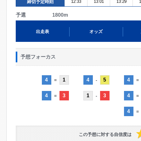
締切予定時刻
12:33
13:01
13:29
1
予選 1800m
出走表
オッズ
予想フォーカス
4
1
4
5
4
=
-
=
4
3
1
3
4
=
-
=
4
=
この予想に対する自信度は