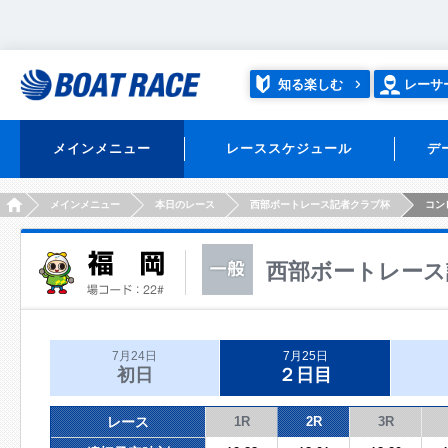
知る楽しむ
レーサ
メインメニュー
レーススケジュール
デ
HOME
メインメニュー
本日のレース
西部ボートレース記者クラブ杯
コン
西部ボートレース
7月24日
7月25日
初日
２日目
レース
1R
2R
3R