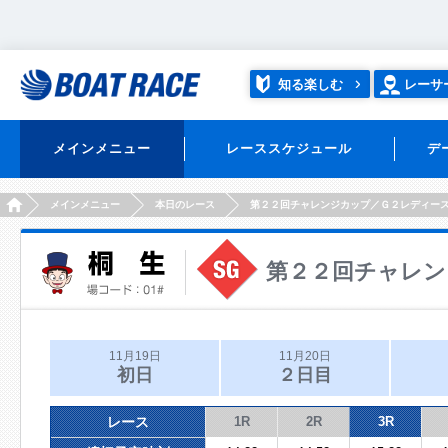
知る楽しむ
レーサ
メインメニュー
レーススケジュール
デ
HOME
メインメニュー
本日のレース
第２２回チャレンジカップ／Ｇ２レディー
第２２回チャレン
11月19日
11月20日
初日
２日目
レース
1R
2R
3R