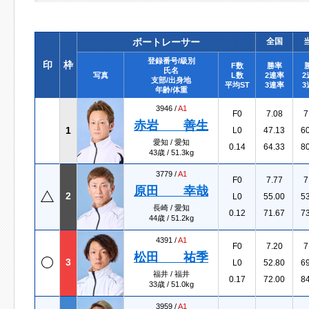
ボートレーサー
全国
登録番号/級別
印
枠
F数
勝率
氏名
写真
L数
2連率
2
支部/出身地
平均ST
3連率
3
年齢/体重
3946 /
A1
F0
7.08
7
赤岩 善生
1
L0
47.13
6
愛知 / 愛知
0.14
64.33
8
43歳 / 51.3kg
3779 /
A1
F0
7.77
7
原田 幸哉
2
L0
55.00
5
長崎 / 愛知
0.12
71.67
7
44歳 / 51.2kg
4391 /
A1
F0
7.20
7
松田 祐季
3
L0
52.80
6
福井 / 福井
0.17
72.00
8
33歳 / 51.0kg
3959 /
A1