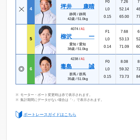
F0
7.26
7
坪井 康晴
4
L0
52.14
4
静岡 / 静岡
0.15
65.00
7
42歳 / 51.0kg
4074 /
A1
F1
7.68
6
柳沢 一
5
L0
53.13
5
愛知 / 愛知
0.14
71.09
6
38歳 / 51.0kg
4238 /
A1
F0
8.08
8
毒島 誠
6
L0
59.32
7
群馬 / 群馬
0.15
73.73
8
35歳 / 51.0kg
モーター・ボート変更時は赤で表示されます。
集計期間にデータがない場合は「-」で表示されます。
ボートレースガイドはこちら