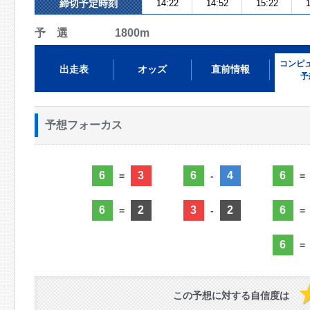
締切予定時刻
14:22
14:52
15:22
1
予 選 1800m
コンピ
出走表
オッズ
直前情報
予
予想フォーカス
6
3
6
4
6
=
-
=
6
2
3
2
6
=
-
=
6
=
この予想に対する自信度は