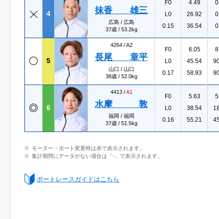
F0
4.49
0
抹香 雄三
4
L0
26.92
0
広島 / 広島
0.15
36.54
0
37歳 / 53.2kg
4264 /
A2
F0
6.05
8
長尾 章平
5
L0
45.54
9
山口 / 山口
0.17
58.93
9
38歳 / 52.0kg
4413 /
A1
F0
5.63
5
水摩 敦
6
L0
38.54
1
福岡 / 福岡
0.16
55.21
4
37歳 / 51.5kg
モーター・ボート変更時は赤で表示されます。
集計期間にデータがない場合は「-」で表示されます。
ボートレースガイドはこちら