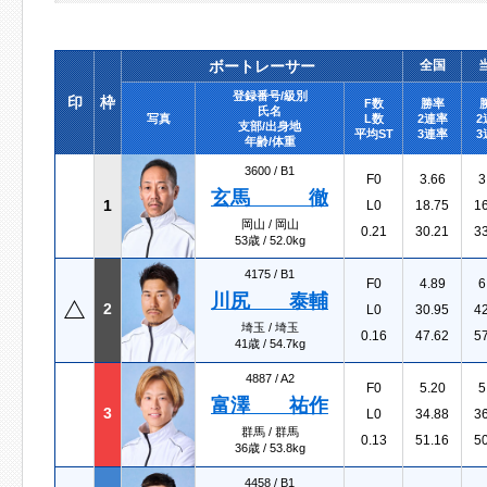
ボートレーサー
全国
登録番号/級別
印
枠
F数
勝率
氏名
写真
L数
2連率
2
支部/出身地
平均ST
3連率
3
年齢/体重
3600 /
B1
F0
3.66
3
玄馬 徹
1
L0
18.75
1
岡山 / 岡山
0.21
30.21
3
53歳 / 52.0kg
4175 /
B1
F0
4.89
6
川尻 泰輔
2
L0
30.95
4
埼玉 / 埼玉
0.16
47.62
5
41歳 / 54.7kg
4887 /
A2
F0
5.20
5
富澤 祐作
3
L0
34.88
3
群馬 / 群馬
0.13
51.16
5
36歳 / 53.8kg
4458 /
B1