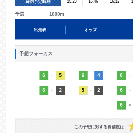
締切予定時刻
15:23
15:46
16:12
1
予選 1800m
出走表
オッズ
予想フォーカス
6
5
6
4
6
=
-
=
6
2
5
2
6
=
-
=
6
=
この予想に対する自信度は