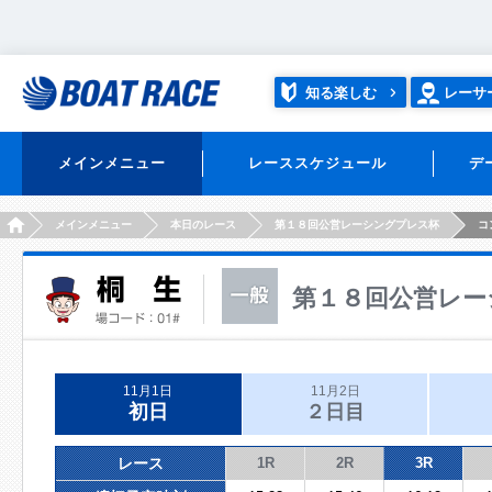
知る楽しむ
レーサ
メインメニュー
レーススケジュール
デ
HOME
メインメニュー
本日のレース
第１８回公営レーシングプレス杯
コ
第１８回公営レー
11月1日
11月2日
初日
２日目
レース
1R
2R
3R