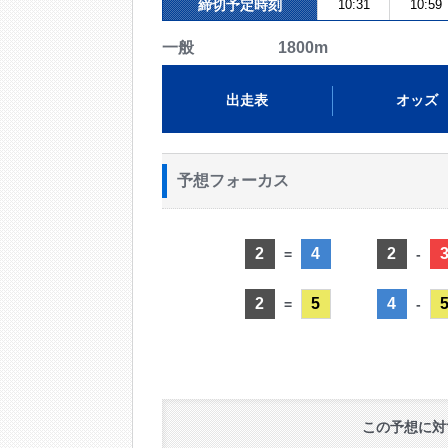
締切予定時刻
10:31
10:59
一般 1800m
出走表
オッズ
予想フォーカス
2
4
2
=
-
2
5
4
=
-
この予想に対