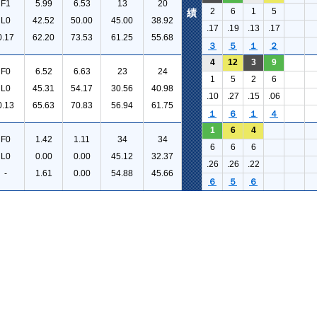
F1
5.99
6.53
13
20
2
6
1
5
績
L0
42.52
50.00
45.00
38.92
.17
.19
.13
.17
0.17
62.20
73.53
61.25
55.68
３
５
１
２
4
12
3
9
F0
6.52
6.63
23
24
1
5
2
6
L0
45.31
54.17
30.56
40.98
.10
.27
.15
.06
0.13
65.63
70.83
56.94
61.75
１
６
１
４
1
6
4
F0
1.42
1.11
34
34
6
6
6
L0
0.00
0.00
45.12
32.37
.26
.26
.22
-
1.61
0.00
54.88
45.66
６
５
６