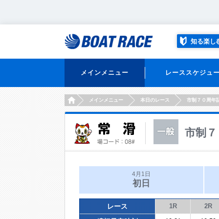
知る楽し
メインメニュー
レーススケジュ
HOME
メインメニュー
本日のレース
市制７０周年
市制７
4月1日
初日
レース
1R
2R