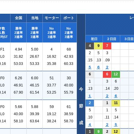
レ
全国
当地
モーター
ボート
F数
勝率
勝率
No
No
L数
2連率
2連率
2連率
2連率
均ST
3連率
3連率
3連率
3連率
初日
２日目
３日目
4
9
7
F1
4.94
5.00
4
68
2
5
3
L0
31.82
26.67
16.92
42.93
.15
.13
.09
0.16
53.03
53.33
35.38
60.33
５
６
２
6
6
12
F0
6.26
6.00
51
30
1
3
6
L0
46.91
46.15
33.77
40.00
.13
.14
.20
今
0.14
67.90
61.54
53.25
55.79
１
２
６
2
1
11
節
F0
5.66
5.88
59
61
5
1
5
L0
40.00
39.39
19.12
38.59
.10
.11
.14
0.14
58.10
63.64
38.24
58.70
成
４
２
５
1
9
2
12