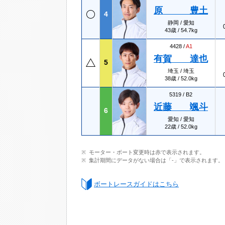
原 豊土
4
静岡 / 愛知
43歳 / 54.7kg
4428 /
A1
有賀 達也
5
埼玉 / 埼玉
38歳 / 52.0kg
5319 /
B2
近藤 颯斗
6
愛知 / 愛知
22歳 / 52.0kg
モーター・ボート変更時は赤で表示されます。
集計期間にデータがない場合は「-」で表示されます。
ボートレースガイドはこちら