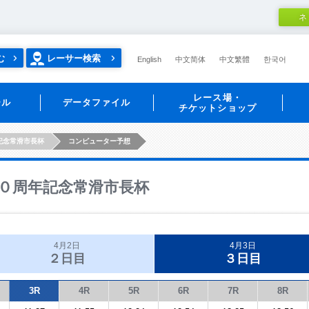
ネ
む
レーサー検索
English
中文简体
中文繁體
한국어
レース場・
ール
データファイル
チケットショップ
記念常滑市長杯
コンピューター予想
０周年記念常滑市長杯
4月2日
4月3日
２日目
３日目
3R
4R
5R
6R
7R
8R