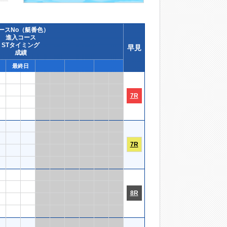
ースNo（艇番色）
進入コース
STタイミング
早見
成績
最終日
7R
7R
8R