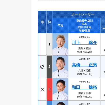
ボートレーサー
登録番号/級別
印
枠
氏名
写真
支部/出身地
平
年齢/体重
3848 /
B1
川上 聡介
1
愛知 / 愛知
46歳 / 55.7kg
4133 /
A2
高橋 正男
2
兵庫 / 兵庫
43歳 / 52.0kg
4649 /
B1
和田 操拓
3
滋賀 / 京都
39歳 / 51.0kg
4131 /
A2