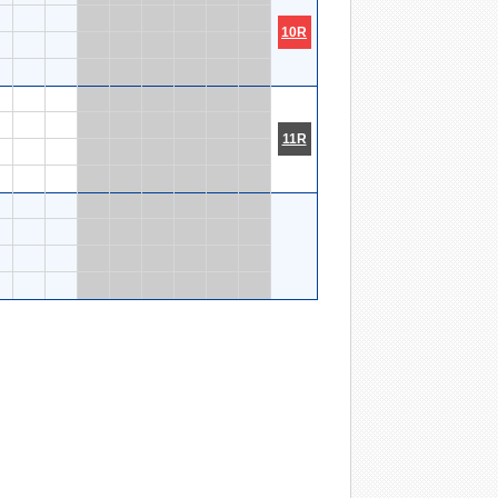
10R
11R