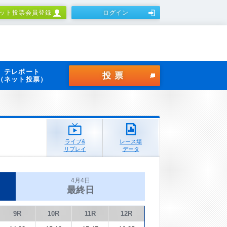
ット投票会員登録
ログイン
テレボート
投票
（ネット投票）
ライブ&
レース場
リプレイ
データ
4月4日
最終日
9R
10R
11R
12R