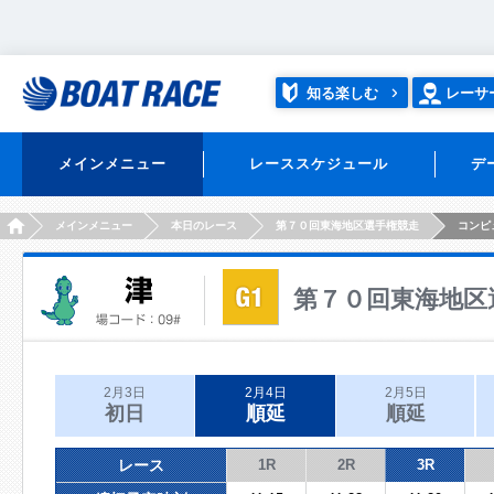
知る楽しむ
レーサ
メインメニュー
レーススケジュール
デ
HOME
メインメニュー
本日のレース
第７０回東海地区選手権競走
コンピ
第７０回東海地区
2月3日
2月4日
2月5日
初日
順延
順延
レース
1R
2R
3R