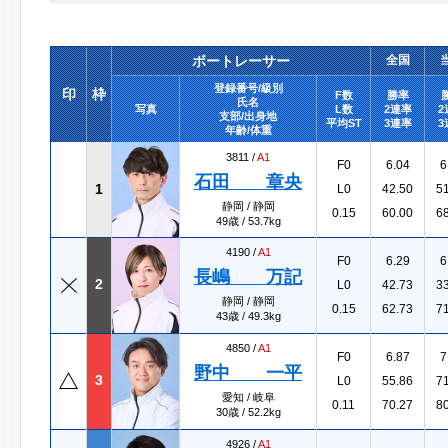
ボートレーサー
全国
登録番号/級別
印
枠
F数
勝率
氏名
写真
L数
2連率
2
支部/出身地
平均ST
3連率
3
年齢/体重
3811 /
A1
F0
6.04
6
石田 章央
1
L0
42.50
5
静岡 / 静岡
0.15
60.00
6
49歳 / 53.7kg
4190 /
A1
F0
6.29
6
長嶋 万記
2
L0
42.73
3
静岡 / 静岡
0.15
62.73
7
43歳 / 49.3kg
4850 /
A1
F0
6.87
7
野中 一平
3
L0
55.86
7
愛知 / 岐阜
0.11
70.27
8
30歳 / 52.2kg
4926 /
A1