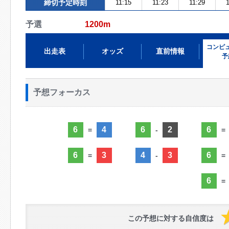
締切予定時刻
11:15
11:23
11:29
予選
1200m
コンピ
出走表
オッズ
直前情報
予
予想フォーカス
6
4
6
2
6
=
-
=
6
3
4
3
6
=
-
=
6
=
この予想に対する自信度は