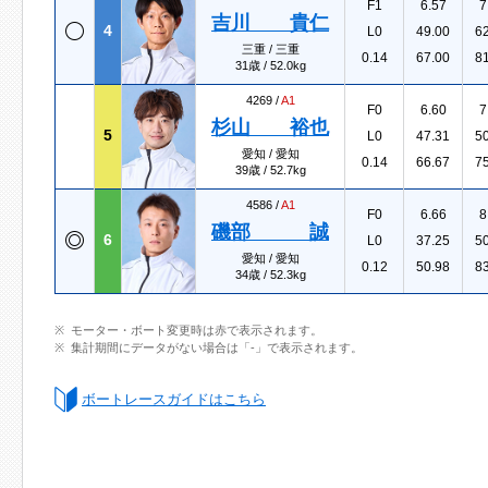
F1
6.57
7
吉川 貴仁
4
L0
49.00
6
三重 / 三重
0.14
67.00
8
31歳 / 52.0kg
4269 /
A1
F0
6.60
7
杉山 裕也
5
L0
47.31
5
愛知 / 愛知
0.14
66.67
7
39歳 / 52.7kg
4586 /
A1
F0
6.66
8
磯部 誠
6
L0
37.25
5
愛知 / 愛知
0.12
50.98
8
34歳 / 52.3kg
モーター・ボート変更時は赤で表示されます。
集計期間にデータがない場合は「-」で表示されます。
ボートレースガイドはこちら