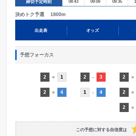
締切予定時刻
08:43
09:09
09:35
1
決めトク予選 1800m
出走表
オッズ
予想フォーカス
2
1
2
3
2
=
-
=
2
4
1
4
2
=
-
=
2
=
この予想に対する自信度は