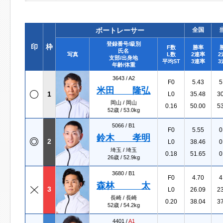
ボートレーサー
全国
登録番号/級別
印
枠
F数
勝率
氏名
写真
L数
2連率
2
支部/出身地
平均ST
3連率
3
年齢/体重
3643 /
A2
F0
5.43
5
米田 隆弘
1
L0
35.48
3
岡山 / 岡山
0.16
50.00
5
52歳 / 53.0kg
5066 /
B1
F0
5.55
0
鈴木 孝明
2
L0
38.46
0
埼玉 / 埼玉
0.18
51.65
0
26歳 / 52.9kg
3680 /
B1
F0
4.70
4
森林 太
3
L0
26.09
2
長崎 / 長崎
0.20
38.04
3
52歳 / 54.2kg
4401 /
A1