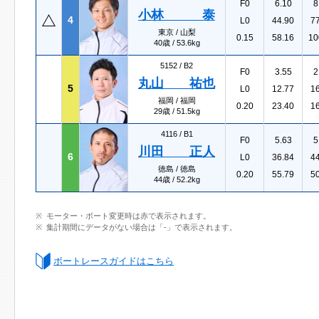
F0
6.10
8
小林 泰
4
L0
44.90
7
東京 / 山梨
0.15
58.16
10
40歳 / 53.6kg
5152 /
B2
F0
3.55
2
丸山 祐也
5
L0
12.77
1
福岡 / 福岡
0.20
23.40
1
29歳 / 51.5kg
4116 /
B1
F0
5.63
5
川田 正人
6
L0
36.84
4
徳島 / 徳島
0.20
55.79
5
44歳 / 52.2kg
モーター・ボート変更時は赤で表示されます。
集計期間にデータがない場合は「-」で表示されます。
ボートレースガイドはこちら