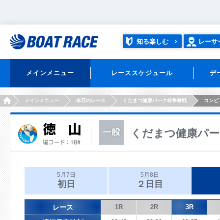
知る楽しむ
レーサ
メインメニュー
レーススケジュール
デ
HOME
メインメニュー
本日のレース
くだまつ健康パーク杯争奪戦
コンピ
くだまつ健康パー
5月7日
5月8日
初日
２日目
レース
1R
2R
3R