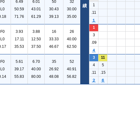
F0
6.49
6.01
50
32
1
績
L0
50.59
43.01
30.43
30.00
.11
0.18
71.76
61.29
39.13
35.00
１
1
F0
3.93
3.88
16
26
3
L0
17.11
12.50
33.33
40.00
.09
0.17
35.53
37.50
46.67
62.50
４
3
11
F0
5.61
6.70
35
52
4
5
L0
39.17
40.00
26.92
40.91
.11
.15
0.14
55.83
80.00
48.08
56.82
２
６