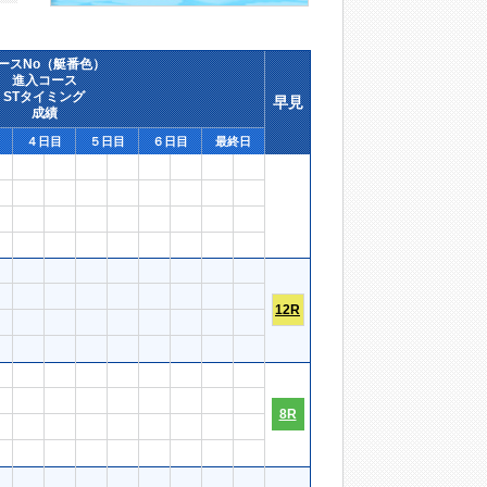
ースNo（艇番色）
進入コース
STタイミング
早見
成績
４日目
５日目
６日目
最終日
12R
8R