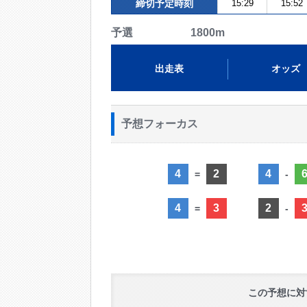
締切予定時刻
15:29
15:52
予選 1800m
出走表
オッズ
予想フォーカス
4
2
4
=
-
4
3
2
=
-
この予想に対