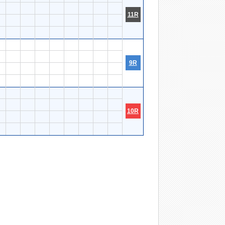
11R
9R
10R