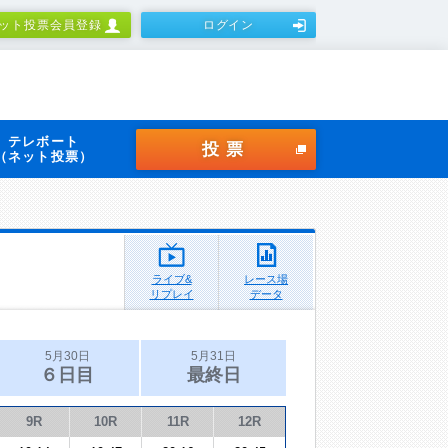
ット投票会員登録
ログイン
テレボート
投票
（ネット投票）
ライブ&
レース場
リプレイ
データ
5月30日
5月31日
６日目
最終日
9R
10R
11R
12R