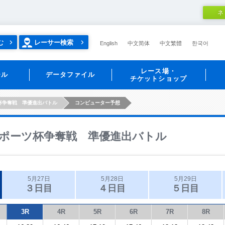
ネ
む
レーサー検索
English
中文简体
中文繁體
한국어
レース場・
ール
データファイル
チケットショップ
杯争奪戦 準優進出バトル
コンピューター予想
ポーツ杯争奪戦 準優進出バトル
5月27日
5月28日
5月29日
３日目
４日目
５日目
3R
4R
5R
6R
7R
8R