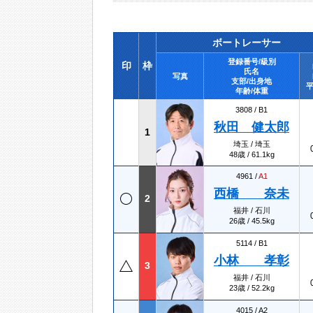
ボートレーサー
登録番号/級別
印
枠
氏名
写真
支部/出身地
平
年齢/体重
3808 /
B1
秋田 健太郎
1
埼玉 / 埼玉
48歳 / 61.1kg
4961 /
A1
西橋 奈未
2
福井 / 石川
26歳 / 45.5kg
5114 /
B1
小林 孝彰
3
福井 / 石川
23歳 / 52.2kg
4015 /
A2