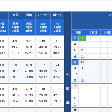
レ
全国
当地
モーター
ボート
F数
勝率
勝率
No
No
L数
2連率
2連率
2連率
2連率
均ST
3連率
3連率
3連率
3連率
初日
２日目
３日目
2
7
F0
4.08
3.91
49
45
4
6
L0
19.78
9.09
40.00
29.79
.16
.25
0.17
31.87
27.27
55.56
40.43
４
５
6
11
F0
6.93
6.59
67
24
4
1
L0
50.00
46.88
39.13
25.00
.07
.10
今
0.16
69.05
71.88
52.17
47.73
３
１
7
節
F0
4.05
4.33
18
33
1
L0
20.59
33.33
29.79
42.86
.12
0.15
35.29
50.00
53.19
59.52
成
１
9