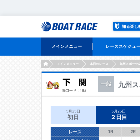
知る楽し
メインメニュー
レーススケジュ
HOME
メインメニュー
本日のレース
九州スポーツ
九州ス
5月25日
5月26日
初日
２日目
レース
1R
2R