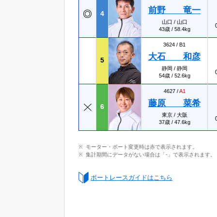
前野 竜一
4
山口 / 山口
43歳 / 58.4kg
3624 /
B1
大石 和彦
5
静岡 / 静岡
54歳 / 52.6kg
4627 /
A1
藤原 菜希
6
東京 / 大阪
37歳 / 47.6kg
モーター・ボート変更時は赤で表示されます。
集計期間にデータがない場合は「-」で表示されます。
ボートレースガイドはこちら