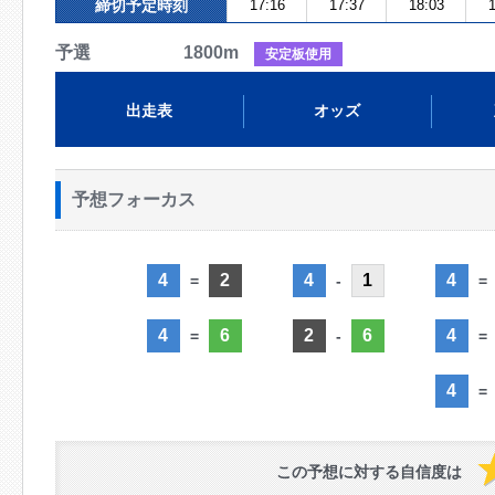
締切予定時刻
17:16
17:37
18:03
1
予選 1800m
安定板使用
出走表
オッズ
予想フォーカス
4
2
4
1
4
=
-
=
4
6
2
6
4
=
-
=
4
=
この予想に対する自信度は