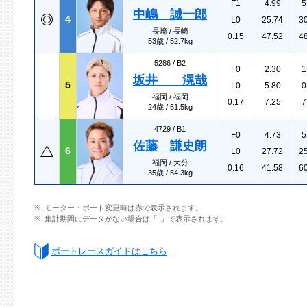
F1
4.99
5
中嶋 誠一郎
4
L0
25.74
3
長崎 / 長崎
0.15
47.52
4
53歳 / 52.7kg
5286 /
B2
F0
2.30
1
坂井 滉哉
5
L0
5.80
0
福岡 / 福岡
0.17
7.25
7
24歳 / 51.5kg
4729 /
B1
F0
4.73
5
佐藤 謙史朗
6
L0
27.72
2
福岡 / 大分
0.16
41.58
6
35歳 / 54.3kg
モーター・ボート変更時は赤で表示されます。
集計期間にデータがない場合は「-」で表示されます。
ボートレースガイドはこちら