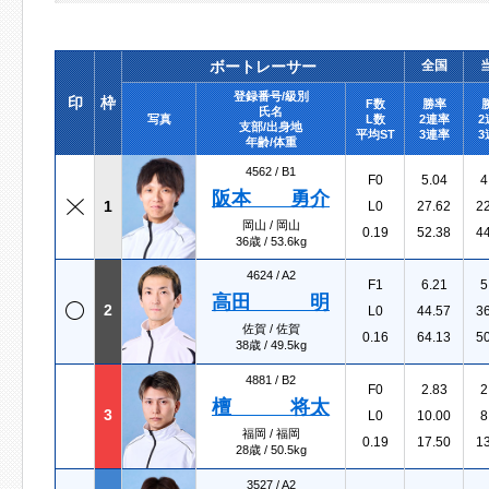
ボートレーサー
全国
登録番号/級別
印
枠
F数
勝率
氏名
写真
L数
2連率
2
支部/出身地
平均ST
3連率
3
年齢/体重
4562 /
B1
F0
5.04
4
阪本 勇介
1
L0
27.62
2
岡山 / 岡山
0.19
52.38
4
36歳 / 53.6kg
4624 /
A2
F1
6.21
5
高田 明
2
L0
44.57
3
佐賀 / 佐賀
0.16
64.13
5
38歳 / 49.5kg
4881 /
B2
F0
2.83
2
檀 将太
3
L0
10.00
8
福岡 / 福岡
0.19
17.50
1
28歳 / 50.5kg
3527 /
A2