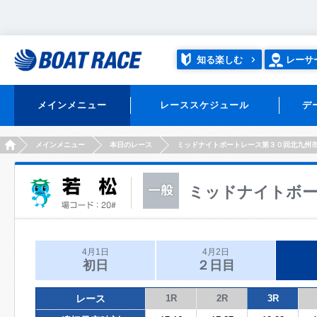
知る楽しむ
レーサ
メインメニュー
レーススケジュール
デ
HOME
メインメニュー
本日のレース
ミッドナイトボートレース第３０回北九州
ミッドナイトボー
4月1日
4月2日
初日
２日目
レース
1R
2R
3R