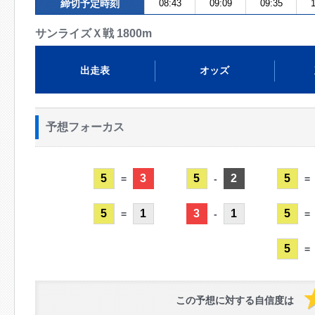
締切予定時刻
08:43
09:09
09:35
1
サンライズＸ戦 1800m
出走表
オッズ
予想フォーカス
5
3
5
2
5
=
-
=
5
1
3
1
5
=
-
=
5
=
この予想に対する自信度は