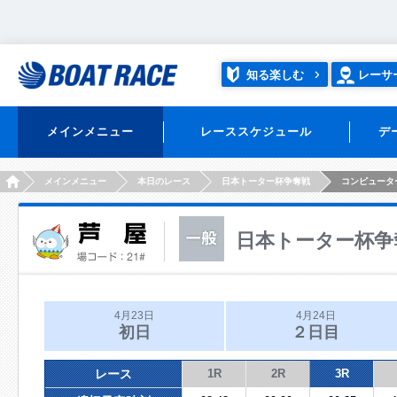
知る楽しむ
レーサ
メインメニュー
レーススケジュール
デ
HOME
メインメニュー
本日のレース
日本トーター杯争奪戦
コンピュータ
日本トーター杯争
4月23日
4月24日
初日
２日目
レース
1R
2R
3R