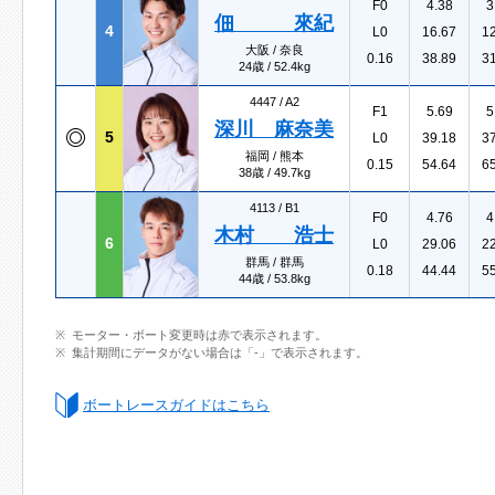
F0
4.38
3
佃 來紀
4
L0
16.67
1
大阪 / 奈良
0.16
38.89
3
24歳 / 52.4kg
4447 /
A2
F1
5.69
5
深川 麻奈美
5
L0
39.18
3
福岡 / 熊本
0.15
54.64
6
38歳 / 49.7kg
4113 /
B1
F0
4.76
4
木村 浩士
6
L0
29.06
2
群馬 / 群馬
0.18
44.44
5
44歳 / 53.8kg
モーター・ボート変更時は赤で表示されます。
集計期間にデータがない場合は「-」で表示されます。
ボートレースガイドはこちら