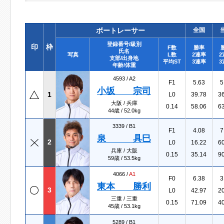
ボートレーサー
全国
登録番号/級別
印
枠
F数
勝率
氏名
写真
L数
2連率
2
支部/出身地
平均ST
3連率
3
年齢/体重
4593 /
A2
F1
5.63
5
小坂 宗司
1
L0
39.78
3
大阪 / 兵庫
0.14
58.06
6
44歳 / 52.0kg
3339 /
B1
F1
4.08
7
泉 具巳
2
L0
16.22
6
兵庫 / 大阪
0.15
35.14
9
59歳 / 53.5kg
4066 /
A1
F0
6.38
3
東本 勝利
3
L0
42.97
2
三重 / 三重
0.15
71.09
4
45歳 / 53.1kg
5289 /
B1