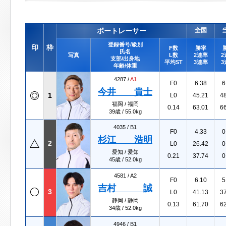
ボートレーサー
全国
登録番号/級別
印
枠
F数
勝率
氏名
写真
L数
2連率
2
支部/出身地
平均ST
3連率
3
年齢/体重
4287 /
A1
F0
6.38
6
今井 貴士
1
L0
45.21
4
福岡 / 福岡
0.14
63.01
6
39歳 / 55.0kg
4035 /
B1
F0
4.33
0
杉江 浩明
2
L0
26.42
0
愛知 / 愛知
0.21
37.74
0
45歳 / 52.0kg
4581 /
A2
F0
6.10
5
吉村 誠
3
L0
41.13
3
静岡 / 静岡
0.13
61.70
6
34歳 / 52.0kg
4946 /
B1