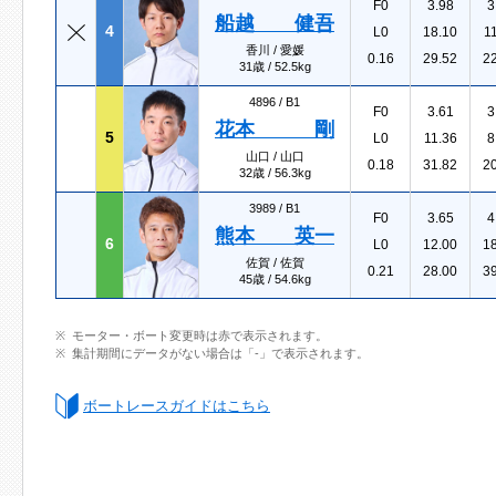
F0
3.98
3
船越 健吾
4
L0
18.10
1
香川 / 愛媛
0.16
29.52
2
31歳 / 52.5kg
4896 /
B1
F0
3.61
3
花本 剛
5
L0
11.36
8
山口 / 山口
0.18
31.82
2
32歳 / 56.3kg
3989 /
B1
F0
3.65
4
熊本 英一
6
L0
12.00
1
佐賀 / 佐賀
0.21
28.00
3
45歳 / 54.6kg
モーター・ボート変更時は赤で表示されます。
集計期間にデータがない場合は「-」で表示されます。
ボートレースガイドはこちら