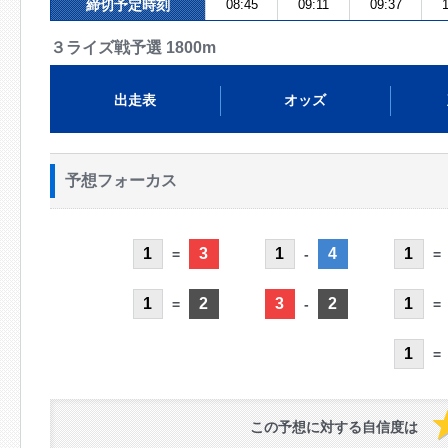
締切予定時刻
08:45
09:11
09:37
1
３ライズ戦予選 1800m
出走表
オッズ
予想フォーカス
1
3
1
4
1
=
-
=
1
2
3
2
1
=
-
=
1
=
この予想に対する自信度は