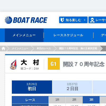
知る楽しむ
レーサ
メインメニュー
レーススケジュール
デ
HOME
メインメニュー
本日のレース
開設７０周年記念 海の王者決定戦
開設７０周年記念
3月26日
3月27日
初日
２日目
レース
1R
2R
3R