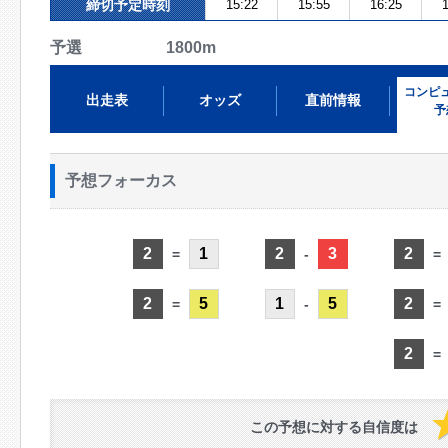
締切予定時刻
15:22
15:55
16:25
1
予選 1800m
コンピ
出走表
オッズ
直前情報
予
予想フォーカス
2
1
2
3
2
=
-
=
2
5
1
5
2
=
-
=
2
=
この予想に対する自信度は