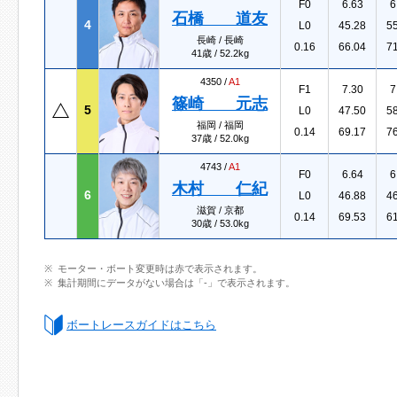
F0
6.63
6
石橋 道友
4
L0
45.28
5
長崎 / 長崎
0.16
66.04
7
41歳 / 52.2kg
4350 /
A1
F1
7.30
7
篠崎 元志
5
L0
47.50
5
福岡 / 福岡
0.14
69.17
7
37歳 / 52.0kg
4743 /
A1
F0
6.64
6
木村 仁紀
6
L0
46.88
4
滋賀 / 京都
0.14
69.53
6
30歳 / 53.0kg
モーター・ボート変更時は赤で表示されます。
集計期間にデータがない場合は「-」で表示されます。
ボートレースガイドはこちら