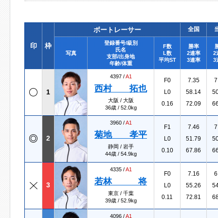
ボートレーサー
全国
登録番号/級別
印
枠
F数
勝率
氏名
写真
L数
2連率
2
支部/出身地
平均ST
3連率
3
年齢/体重
4397 /
A1
F0
7.35
7
西村 拓也
1
L0
58.14
5
大阪 / 大阪
0.16
72.09
6
36歳 / 52.0kg
3960 /
A1
F1
7.46
7
菊地 孝平
2
L0
51.79
5
静岡 / 岩手
0.10
67.86
6
44歳 / 54.9kg
4335 /
A1
F0
7.16
6
若林 将
3
L0
55.26
5
東京 / 千葉
0.11
72.81
6
39歳 / 52.9kg
4096 /
A1