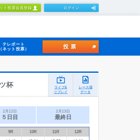
ット投票会員登録
ログイン
テレボート
投票
（ネット投票）
ツ杯
ライブ&
レース場
リプレイ
データ
2月12日
2月13日
５日目
最終日
9R
10R
11R
12R