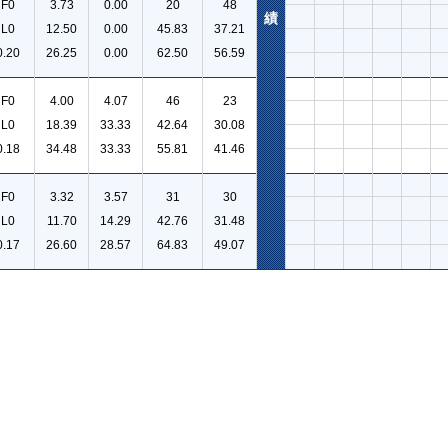
F0
3.73
0.00
20
48
績
L0
12.50
0.00
45.83
37.21
0.20
26.25
0.00
62.50
56.59
F0
4.00
4.07
46
23
L0
18.39
33.33
42.64
30.08
0.18
34.48
33.33
55.81
41.46
F0
3.32
3.57
31
30
L0
11.70
14.29
42.76
31.48
0.17
26.60
28.57
64.83
49.07