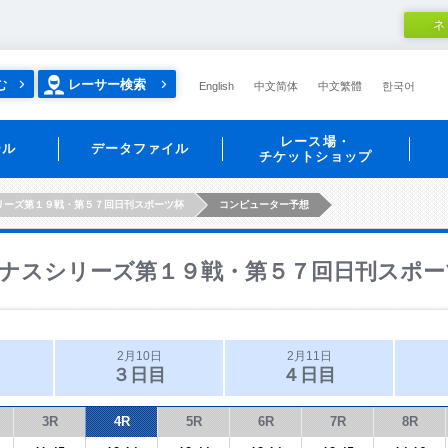
ネ
む
レーサー検索
English
中文简体
中文繁體
한국어
レース場・
ール
データファイル
チケットショップ
リーズ第１９戦・第５７回日刊スポーツ杯
コンピューター予想
ナスシリーズ第１９戦・第５７回日刊スポー
2月10日
2月11日
３日目
４日目
3R
4R
5R
6R
7R
8R