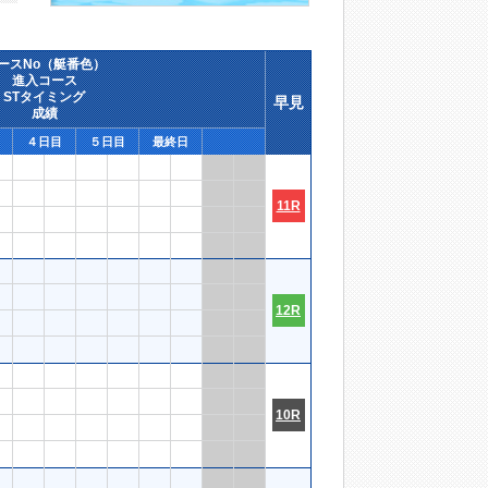
ースNo（艇番色）
進入コース
STタイミング
早見
成績
４日目
５日目
最終日
11R
12R
10R