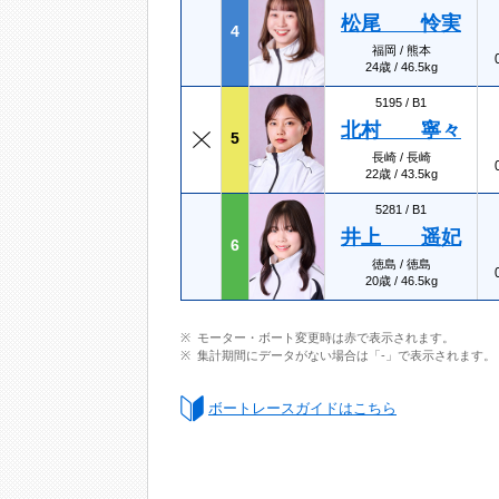
松尾 怜実
4
福岡 / 熊本
24歳 / 46.5kg
5195 /
B1
北村 寧々
5
長崎 / 長崎
22歳 / 43.5kg
5281 /
B1
井上 遥妃
6
徳島 / 徳島
20歳 / 46.5kg
モーター・ボート変更時は赤で表示されます。
集計期間にデータがない場合は「-」で表示されます。
ボートレースガイドはこちら