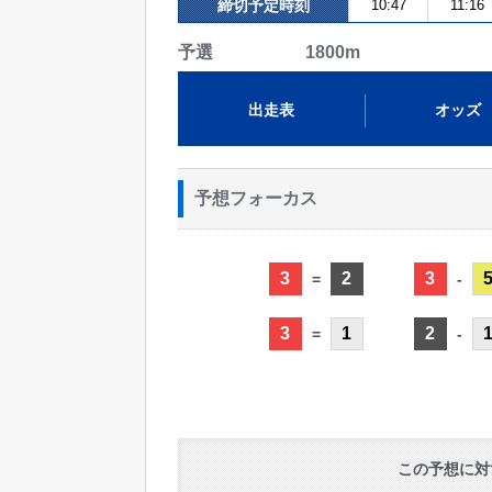
締切予定時刻
10:47
11:16
予選 1800m
出走表
オッズ
予想フォーカス
3
2
3
=
-
3
1
2
=
-
この予想に対