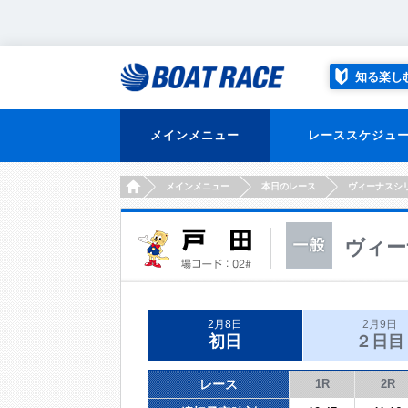
知る楽し
メインメニュー
レーススケジュ
HOME
メインメニュー
本日のレース
ヴィーナスシ
ヴィー
2月8日
2月9日
初日
２日目
レース
1R
2R