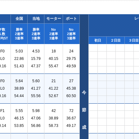
レ
全国
当地
モーター
ボート
F数
勝率
勝率
No
No
L数
2連率
2連率
2連率
2連率
均ST
3連率
3連率
3連率
3連率
初日
２日目
３日目
F0
5.03
4.53
18
24
L0
22.86
15.79
40.15
29.75
0.16
51.43
47.37
55.47
49.59
F0
5.64
5.60
21
27
L0
38.89
41.27
41.22
45.38
今
0.16
54.44
55.56
52.67
60.50
節
F1
5.55
5.98
42
72
L0
46.15
47.06
38.89
36.67
0.14
53.85
56.86
58.73
49.17
成