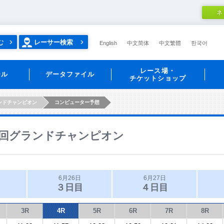
ネ
む
レーサー検索
English
中文简体
中文繁體
한국어
レース場・
ール
データファイル
チケットショップ
ンドチャンピオン
コンピューター予想
回グランドチャンピオン
6月26日
6月27日
３日目
４日目
3R
4R
5R
6R
7R
8R