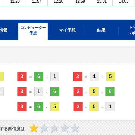
11:28
11:57
12:28
12:59
13:31
14:03
コンピューター
ピ
情報
マイ予想
結果
予想
レ
5
3
6
1
3
1
5
=
-
=
-
1
3
1
6
3
5
6
=
-
-
-
3
6
5
3
5
1
=
-
-
-
する自信度は