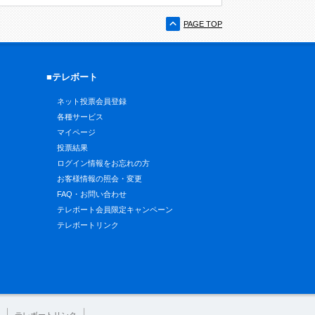
PAGE TOP
■テレボート
ネット投票会員登録
各種サービス
マイページ
投票結果
ログイン情報をお忘れの方
お客様情報の照会・変更
FAQ・お問い合わせ
テレボート会員限定キャンペーン
テレボートリンク