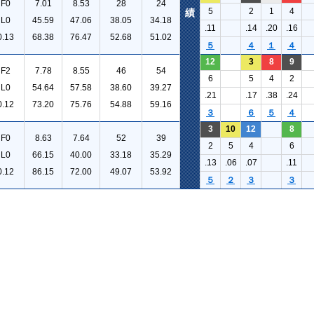
F0
7.01
8.53
28
24
5
2
1
4
績
L0
45.59
47.06
38.05
34.18
.11
.14
.20
.16
0.13
68.38
76.47
52.68
51.02
５
４
１
４
12
3
8
9
F2
7.78
8.55
46
54
6
5
4
2
L0
54.64
57.58
38.60
39.27
.21
.17
.38
.24
0.12
73.20
75.76
54.88
59.16
３
６
５
４
3
10
12
8
F0
8.63
7.64
52
39
2
5
4
6
L0
66.15
40.00
33.18
35.29
.13
.06
.07
.11
0.12
86.15
72.00
49.07
53.92
５
２
３
３