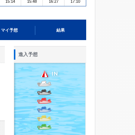
15:14
15:48
16:27
17:10
マイ予想
結果
進入予想