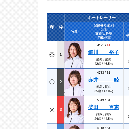
ボートレーサー
登録番号/級別
印
枠
氏名
写真
支部/出身地
平
年齢/体重
4123 /
A1
細川 裕子
1
愛知 / 愛知
42歳 / 46.5kg
4733 /
B1
赤井 睦
2
徳島 / 岡山
35歳 / 47.0kg
5019 /
B1
柴田 百恵
3
静岡 / 静岡
24歳 / 44.5kg
5118 /
B1