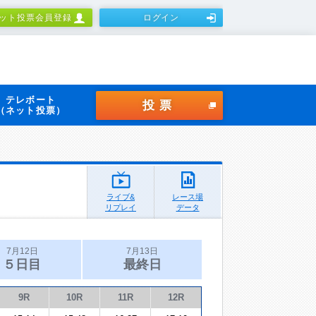
ット投票会員登録
ログイン
テレボート
投票
（ネット投票）
ライブ&
レース場
リプレイ
データ
7月12日
7月13日
５日目
最終日
9R
10R
11R
12R