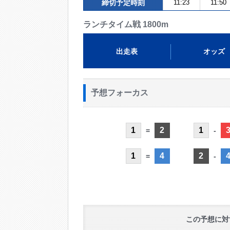
締切予定時刻
11:23
11:50
ランチタイム戦 1800m
出走表
オッズ
予想フォーカス
1
2
1
=
-
1
4
2
=
-
この予想に対