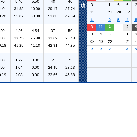
F0
5.46
5.50
48
40
3
1
5
5
績
L0
31.88
40.00
29.17
37.74
.25
.21
.28
.12
.3
0.20
55.07
60.00
52.08
49.69
１
２
５
４
3
11
4
2
F0
4.26
4.54
37
50
3
4
6
1
L0
23.75
25.88
32.69
28.48
.08
.18
.22
.21
.2
0.18
41.25
41.18
42.31
44.85
２
２
２
４
F0
1.72
0.00
2
73
L0
1.04
0.00
24.49
28.13
0.19
2.08
0.00
32.65
46.88