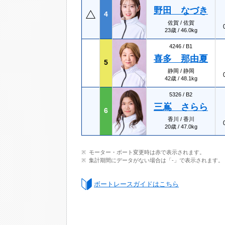
野田 なづき
4
佐賀 / 佐賀
23歳 / 46.0kg
4246 /
B1
喜多 那由夏
5
静岡 / 静岡
42歳 / 48.1kg
5326 /
B2
三嶌 さらら
6
香川 / 香川
20歳 / 47.0kg
モーター・ボート変更時は赤で表示されます。
集計期間にデータがない場合は「-」で表示されます。
ボートレースガイドはこちら