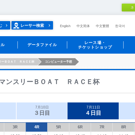
ネ
む
レーサー検索
English
中文简体
中文繁體
한국어
レース場・
ール
データファイル
チケットショップ
リーＢＯＡＴ ＲＡＣＥ杯
コンピューター予想
マンスリーＢＯＡＴ ＲＡＣＥ杯
7月10日
7月11日
３日目
４日目
3R
4R
5R
6R
7R
8R