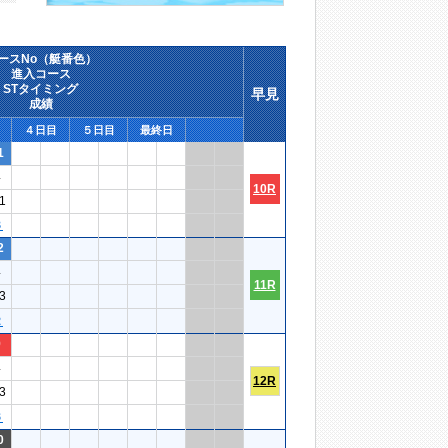
ースNo（艇番色）
進入コース
STタイミング
早見
成績
４日目
５日目
最終日
1
4
10R
1
３
2
4
11R
3
２
9
4
12R
3
６
0