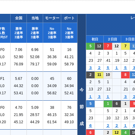
レ
全国
当地
モーター
ボート
F数
勝率
勝率
No
No
L数
2連率
2連率
2連率
2連率
均ST
3連率
3連率
3連率
3連率
初日
２日目
３日目
5
12
7
12
7
1
F0
7.06
6.96
51
16
4
2
3
1
5
L0
52.90
52.08
36.36
41.21
.23
.27
.41
.19
.12
.2
0.17
76.09
79.17
59.09
58.79
３
２
５
１
５
2
11
10
8
1
F1
5.67
0.00
45
60
2
5
1
4
L0
44.32
0.00
34.09
34.94
.13
.27
.12
.21
.0
今
0.17
53.41
0.00
56.82
52.41
１
３
１
３
5
1
6
1
節
F0
4.70
5.09
38
76
5
5
2
1
L0
21.95
28.57
46.15
32.34
.23
.10
.12
.15
.3
0.20
45.12
44.29
61.54
49.10
成
６
２
２
１
6
2
12
4
1