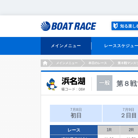
知る楽し
メインメニュー
レーススケジュ
HOME
メインメニュー
本日のレース
第８戦マンス
第８戦
7月8日
7月9日
初日
２日目
レース
1R
2R