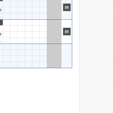
2
9R
3
５
9
3
8R
6
２