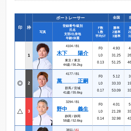
ボートレーサー
全国
登録番号/級別
印
枠
F数
勝率
氏名
写真
L数
2連率
2
支部/出身地
平均ST
3連率
3
年齢/体重
4104 /
B1
F0
4.93
4
木下 陽介
1
L0
31.25
2
東京 / 東京
0.13
51.25
4
44歳 / 56.2kg
4177 /
B1
F0
5.12
3
萬 正嗣
2
L0
33.33
1
群馬 / 宮城
0.17
53.09
3
41歳 / 55.6kg
3294 /
B1
F0
4.01
5
野中 義生
3
L0
21.28
3
静岡 / 静岡
0.14
32.98
4
58歳 / 52.6kg
3811 /
A1