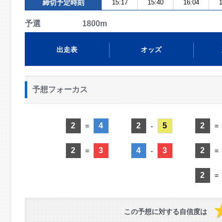
締切予定時刻
15:17
15:40
16:04
1
予選 1800m
出走表
オッズ
予想フォーカス
2
4
2
5
2
=
-
=
2
3
4
3
2
=
-
=
2
=
この予想に対する自信度は