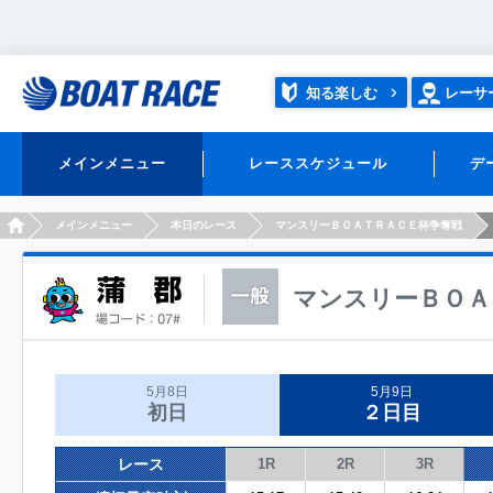
知る楽しむ
レーサ
メインメニュー
レーススケジュール
デ
HOME
メインメニュー
本日のレース
マンスリーＢＯＡＴＲＡＣＥ杯争奪戦
マンスリーＢＯＡ
5月8日
5月9日
初日
２日目
レース
1R
2R
3R