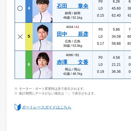
F0
6.26
6
石田 章央
4
L0
45.60
3
静岡 / 静岡
0.15
62.40
6
48歳 / 52.1kg
4434 /
A1
F0
5.86
7
田中 辰彦
5
L0
34.58
6
広島 / 広島
0.17
58.88
8
38歳 / 53.0kg
4098 /
B1
F0
4.58
0
赤澤 文香
6
L0
21.21
0
岡山 / 岡山
0.19
36.36
0
42歳 / 48.7kg
モーター・ボート変更時は赤で表示されます。
集計期間にデータがない場合は「-」で表示されます。
ボートレースガイドはこちら