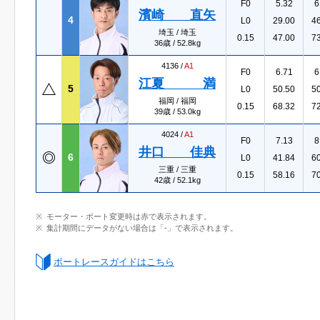
F0
5.32
6
濱崎 直矢
4
L0
29.00
4
埼玉 / 埼玉
0.15
47.00
7
36歳 / 52.8kg
4136 /
A1
F0
6.71
6
江夏 満
5
L0
50.50
5
福岡 / 福岡
0.15
68.32
7
39歳 / 53.0kg
4024 /
A1
F0
7.13
8
井口 佳典
6
L0
41.84
6
三重 / 三重
0.15
58.16
7
42歳 / 52.1kg
モーター・ボート変更時は赤で表示されます。
集計期間にデータがない場合は「-」で表示されます。
ボートレースガイドはこちら