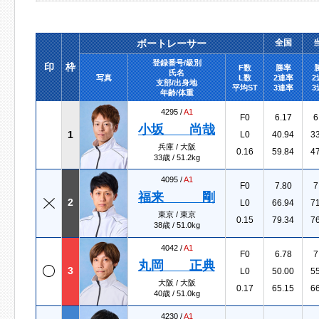
ボートレーサー
全国
登録番号/級別
印
枠
F数
勝率
氏名
写真
L数
2連率
2
支部/出身地
平均ST
3連率
3
年齢/体重
4295 /
A1
F0
6.17
6
小坂 尚哉
1
L0
40.94
3
兵庫 / 大阪
0.16
59.84
4
33歳 / 51.2kg
4095 /
A1
F0
7.80
7
福来 剛
2
L0
66.94
7
東京 / 東京
0.15
79.34
7
38歳 / 51.0kg
4042 /
A1
F0
6.78
7
丸岡 正典
3
L0
50.00
5
大阪 / 大阪
0.17
65.15
6
40歳 / 51.0kg
4230 /
A1