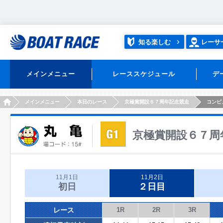
知る楽しむ
レーサ
メインメニュー
レーススケジュール
デ
HOME
メインメニュー
本日のレース
京極賞開設６７周年記念競走
コンピ
京極賞開設６７周
11月1日
11月2日
初日
２日目
レース
1R
2R
3R