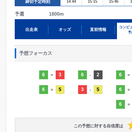
締切予定時刻
14:44
15:15
15:46
1
予選 1800m
コンピ
出走表
オッズ
直前情報
予
予想フォーカス
6
3
6
2
6
=
-
=
6
5
3
5
6
=
-
=
6
=
この予想に対する自信度は