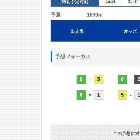
締切予定時刻
15:21
15:47
予選 1800m
出走表
オッズ
予想フォーカス
6
5
6
=
-
6
1
5
=
-
この予想に対