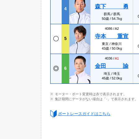
森下 勇
4
群馬 / 群馬
50歳 / 54.7kg
4086 /
A2
寺本 重宣
5
東京 / 神奈川
43歳 / 50.0kg
4036 /
A1
金田 諭
6
埼玉 / 埼玉
45歳 / 52.0kg
モーター・ボート変更時は赤で表示されます。
集計期間にデータがない場合は「-」で表示されます。
ボートレースガイドはこちら