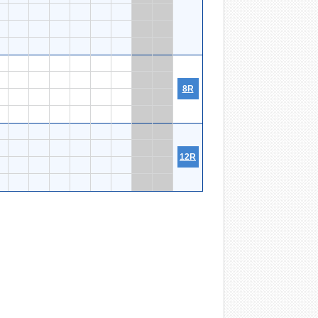
8R
12R