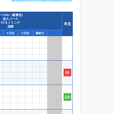
ースNo（艇番色）
進入コース
STタイミング
早見
成績
４日目
５日目
最終日
9R
11R