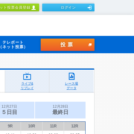
ット投票会員登録
ログイン
テレボート
投票
（ネット投票）
ライブ&
レース場
リプレイ
データ
12月27日
12月28日
５日目
最終日
9R
10R
11R
12R