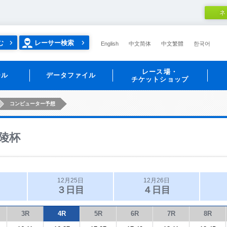
ネ
む
レーサー検索
English
中文简体
中文繁體
한국어
レース場・
ール
データファイル
チケットショップ
コンピューター予想
陵杯
12月25日
12月26日
３日目
４日目
3R
4R
5R
6R
7R
8R