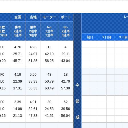
レ
全国
当地
モーター
ボート
F数
勝率
勝率
No
No
L数
2連率
2連率
2連率
2連率
均ST
3連率
3連率
3連率
3連率
初日
２日目
３日目
F0
4.76
4.98
11
4
L0
25.71
24.07
42.19
29.11
0.20
45.71
51.85
56.25
43.04
F0
4.19
5.50
43
18
L0
22.39
33.33
50.79
42.70
今
0.16
37.31
58.33
63.49
57.30
節
F0
3.39
4.91
30
62
L0
14.08
32.61
24.53
39.56
0.16
21.13
47.83
41.51
56.04
成