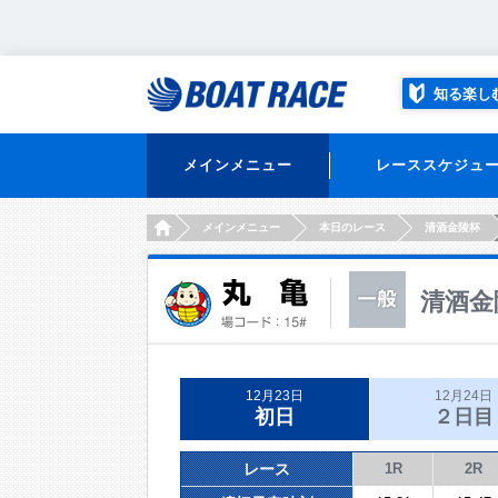
知る楽し
メインメニュー
レーススケジュ
HOME
メインメニュー
本日のレース
清酒金陵杯
清酒金
12月23日
12月24日
初日
２日目
レース
1R
2R