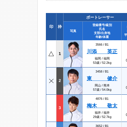
ボートレーサー
登録番号/級別
印
枠
氏名
写真
支部/出身地
平
年齢/体重
3566 /
B1
川添 英正
1
福岡 / 福岡
53歳 / 52.2kg
3458 /
B1
東 健介
2
岡山 / 熊本
57歳 / 54.0kg
4876 /
B1
梅木 敬太
3
福井 / 福井
29歳 / 52.7kg
3652 /
B1