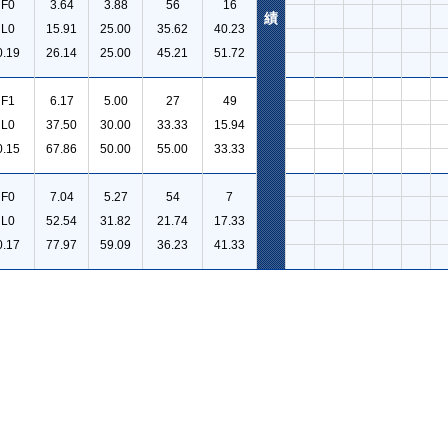
F0
3.64
3.88
56
16
績
L0
15.91
25.00
35.62
40.23
0.19
26.14
25.00
45.21
51.72
F1
6.17
5.00
27
49
L0
37.50
30.00
33.33
15.94
0.15
67.86
50.00
55.00
33.33
F0
7.04
5.27
54
7
L0
52.54
31.82
21.74
17.33
0.17
77.97
59.09
36.23
41.33