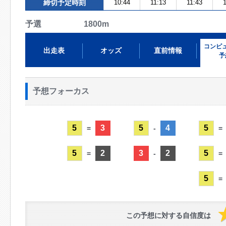
締切予定時刻
10:44
11:13
11:43
1
予選 1800m
コンピ
出走表
オッズ
直前情報
予
予想フォーカス
5
3
5
4
5
=
-
=
5
2
3
2
5
=
-
=
5
=
この予想に対する自信度は