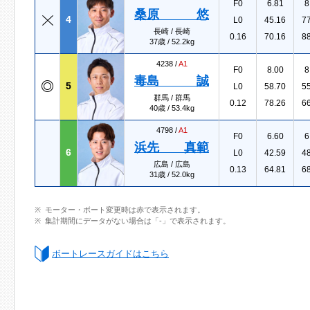
F0
6.81
8
桑原 悠
4
L0
45.16
7
長崎 / 長崎
0.16
70.16
8
37歳 / 52.2kg
4238 /
A1
F0
8.00
8
毒島 誠
5
L0
58.70
5
群馬 / 群馬
0.12
78.26
6
40歳 / 53.4kg
4798 /
A1
F0
6.60
6
浜先 真範
6
L0
42.59
4
広島 / 広島
0.13
64.81
6
31歳 / 52.0kg
モーター・ボート変更時は赤で表示されます。
集計期間にデータがない場合は「-」で表示されます。
ボートレースガイドはこちら