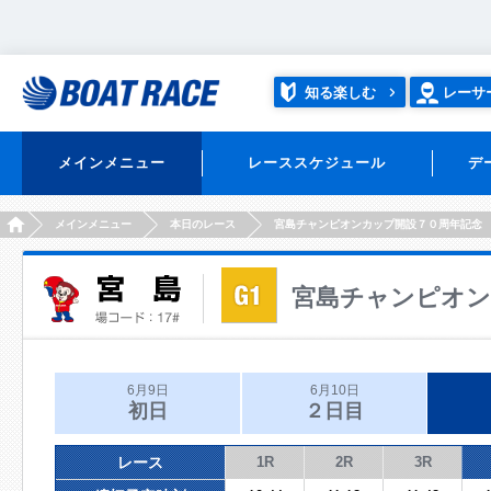
知る楽しむ
レーサ
メインメニュー
レーススケジュール
デ
HOME
メインメニュー
本日のレース
宮島チャンピオンカップ開設７０周年記念
宮島チャンピオン
6月9日
6月10日
初日
２日目
レース
1R
2R
3R