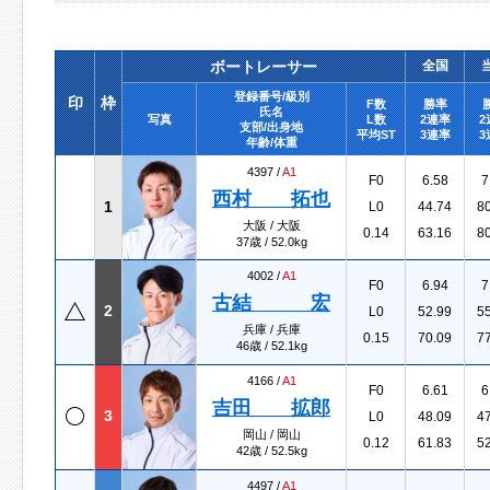
ボートレーサー
全国
登録番号/級別
印
枠
F数
勝率
氏名
写真
L数
2連率
2
支部/出身地
平均ST
3連率
3
年齢/体重
4397 /
A1
F0
6.58
7
西村 拓也
1
L0
44.74
8
大阪 / 大阪
0.14
63.16
8
37歳 / 52.0kg
4002 /
A1
F0
6.94
7
古結 宏
2
L0
52.99
5
兵庫 / 兵庫
0.15
70.09
7
46歳 / 52.1kg
4166 /
A1
F0
6.61
6
吉田 拡郎
3
L0
48.09
4
岡山 / 岡山
0.12
61.83
5
42歳 / 52.5kg
4497 /
A1