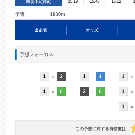
締切予定時刻
15:19
15:46
16:12
1
予選 1800m
出走表
オッズ
予想フォーカス
1
2
1
4
1
=
-
=
1
6
2
6
1
=
-
=
1
=
この予想に対する自信度は