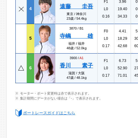
F1
3.96
0
遠藤 圭吾
4
L0
19.40
0
東京 / 神奈川
0.16
34.33
0
23歳 / 54.4kg
3870 /
B1
F0
4.41
5
寺嶋 雄
5
L0
18.29
3
福井 / 福井
0.17
42.68
6
48歳 / 52.0kg
3900 /
A1
F1
6.73
5
香川 素子
6
L0
52.90
2
滋賀 / 大阪
0.17
71.01
4
47歳 / 48.1kg
モーター・ボート変更時は赤で表示されます。
集計期間にデータがない場合は「-」で表示されます。
ボートレースガイドはこちら