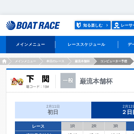
知る楽しむ
レーサ
メインメニュー
レーススケジュール
デ
HOME
メインメニュー
本日のレース
巌流本舗杯
コンピューター予想
巌流本舗杯
2月11日
2月12
初日
２日
レース
1R
2R
3R