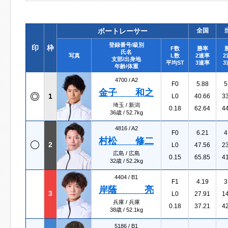
ボートレーサー
全国
登録番号/級別
印
枠
F数
勝率
氏名
写真
L数
2連率
2
支部/出身地
平均ST
3連率
3
年齢/体重
4700 /
A2
F0
5.88
5
金子 和之
1
L0
40.66
3
埼玉 / 新潟
0.18
62.64
4
36歳 / 52.7kg
4816 /
A2
F0
6.21
4
村松 修二
2
L0
47.56
2
広島 / 広島
0.15
65.85
4
32歳 / 52.2kg
4404 /
B1
F1
4.19
3
岸蔭 亮
3
L0
27.91
1
兵庫 / 兵庫
0.18
37.21
4
38歳 / 52.1kg
5186 /
B1