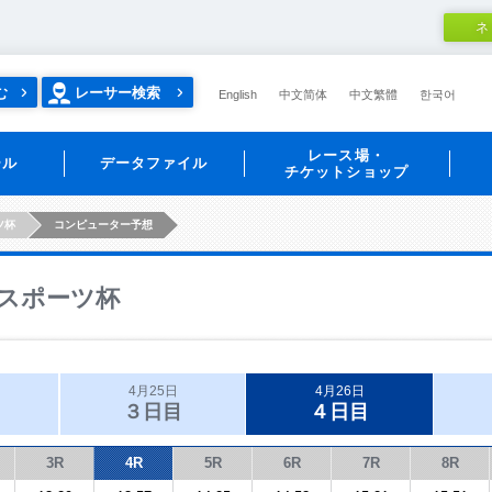
ネ
む
レーサー検索
English
中文简体
中文繁體
한국어
レース場・
ール
データファイル
チケットショップ
ツ杯
コンピューター予想
スポーツ杯
4月25日
4月26日
３日目
４日目
3R
4R
5R
6R
7R
8R