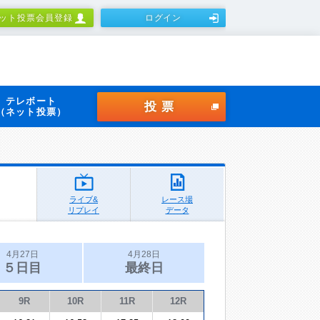
ット投票会員登録
ログイン
テレボート
投票
（ネット投票）
ライブ&
レース場
リプレイ
データ
4月27日
4月28日
５日目
最終日
9R
10R
11R
12R