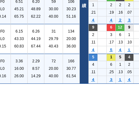
F0
6.51
6.20
59
106
1
2
2
2
績
L0
45.21
48.89
30.00
30.23
.21
.19
.16
.07
0.14
65.75
62.22
40.00
51.16
４
４
２
３
9
6
12
9
F0
6.15
6.26
31
134
2
3
6
1
L0
43.33
44.19
29.79
20.00
.11
.17
.13
.10
0.15
60.83
67.44
40.43
36.00
４
５
４
１
5
1
5
4
F0
3.36
2.29
72
166
4
6
1
2
L0
16.00
8.57
20.00
30.77
.11
.25
.13
.05
0.16
26.00
14.29
40.00
61.54
４
３
１
４