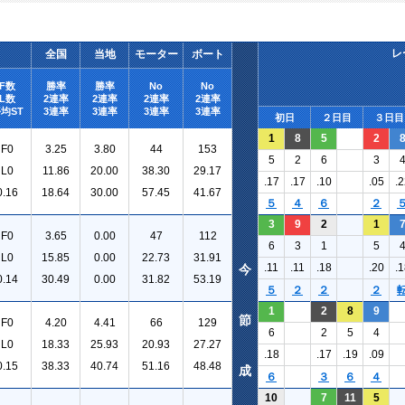
レ
全国
当地
モーター
ボート
F数
勝率
勝率
No
No
L数
2連率
2連率
2連率
2連率
均ST
3連率
3連率
3連率
3連率
初日
２日目
３日目
1
8
5
2
F0
3.25
3.80
44
153
5
2
6
3
L0
11.86
20.00
38.30
29.17
.17
.17
.10
.05
.2
0.16
18.64
30.00
57.45
41.67
５
４
６
２
3
9
2
1
F0
3.65
0.00
47
112
6
3
1
5
L0
15.85
0.00
22.73
31.91
.11
.11
.18
.20
.1
今
0.14
30.49
0.00
31.82
53.19
５
２
２
２
1
2
8
9
節
F0
4.20
4.41
66
129
6
2
5
4
L0
18.33
25.93
20.93
27.27
.18
.17
.19
.09
0.15
38.33
40.74
51.16
48.48
成
６
３
６
４
10
7
11
5