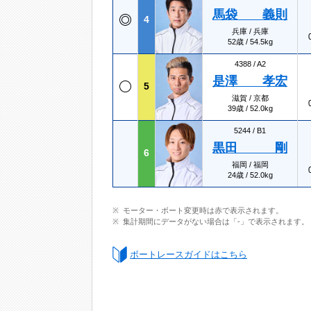
馬袋 義則
4
兵庫 / 兵庫
52歳 / 54.5kg
4388 /
A2
是澤 孝宏
5
滋賀 / 京都
39歳 / 52.0kg
5244 /
B1
黒田 剛
6
福岡 / 福岡
24歳 / 52.0kg
モーター・ボート変更時は赤で表示されます。
集計期間にデータがない場合は「-」で表示されます。
ボートレースガイドはこちら