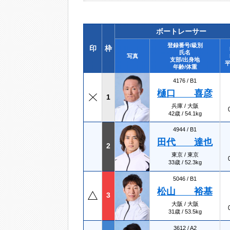
ボートレーサー
登録番号/級別
印
枠
氏名
写真
支部/出身地
平
年齢/体重
4176 /
B1
樋口 喜彦
1
兵庫 / 大阪
42歳 / 54.1kg
4944 /
B1
田代 達也
2
東京 / 東京
33歳 / 52.3kg
5046 /
B1
松山 裕基
3
大阪 / 大阪
31歳 / 53.5kg
3612 /
A2