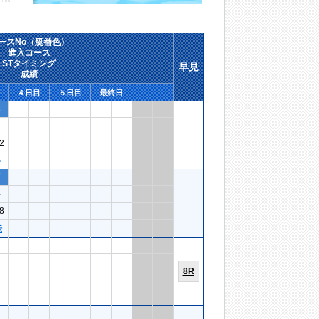
ースNo（艇番色）
進入コース
STタイミング
早見
成績
４日目
５日目
最終日
8
4
2
５
7
4
8
転
8R