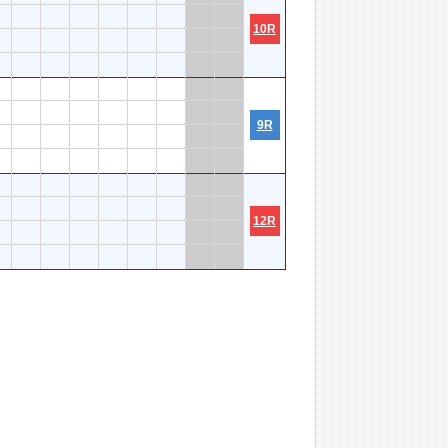
10R
9R
12R