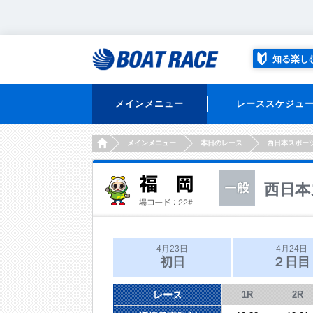
知る楽し
メインメニュー
レーススケジュ
HOME
メインメニュー
本日のレース
西日本スポー
西日本
4月23日
4月24日
初日
２日目
レース
1R
2R