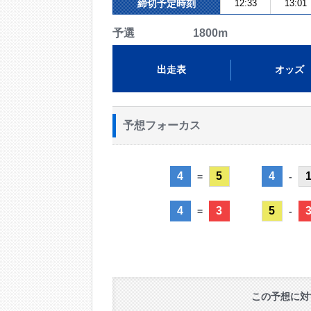
締切予定時刻
12:33
13:01
予選 1800m
出走表
オッズ
予想フォーカス
4
5
4
=
-
4
3
5
=
-
この予想に対