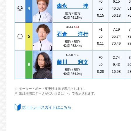
F0
6.15
6
森永 淳
4
L0
46.07
5
佐賀 / 佐賀
0.15
56.18
7
42歳 / 51.5kg
4614 /
A1
F1
7.19
7
石倉 洋行
5
L0
55.74
7
福岡 / 福岡
0.11
70.49
8
42歳 / 52.4kg
4250 /
B2
F0
2.74
3
藤川 利文
6
L0
9.43
2
福岡 / 福岡
0.20
16.98
2
40歳 / 54.0kg
モーター・ボート変更時は赤で表示されます。
集計期間にデータがない場合は「-」で表示されます。
ボートレースガイドはこちら