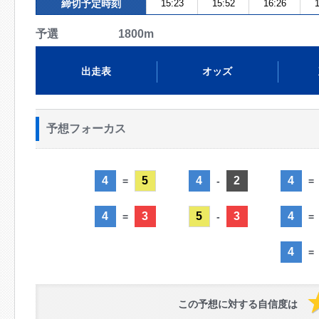
締切予定時刻
15:23
15:52
16:26
1
予選 1800m
出走表
オッズ
予想フォーカス
4
5
4
2
4
=
-
=
4
3
5
3
4
=
-
=
4
=
この予想に対する自信度は