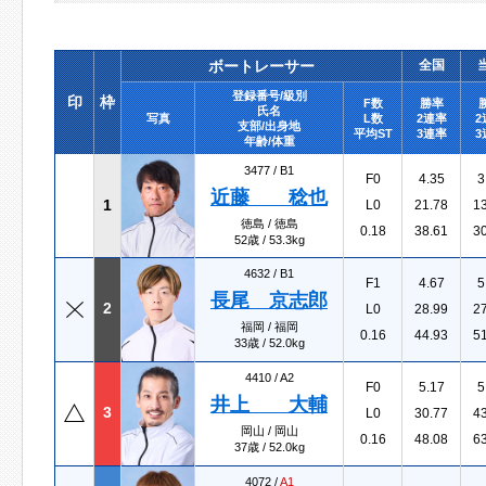
ボートレーサー
全国
登録番号/級別
印
枠
F数
勝率
氏名
写真
L数
2連率
2
支部/出身地
平均ST
3連率
3
年齢/体重
3477 /
B1
F0
4.35
3
近藤 稔也
1
L0
21.78
1
徳島 / 徳島
0.18
38.61
3
52歳 / 53.3kg
4632 /
B1
F1
4.67
5
長尾 京志郎
2
L0
28.99
2
福岡 / 福岡
0.16
44.93
5
33歳 / 52.0kg
4410 /
A2
F0
5.17
5
井上 大輔
3
L0
30.77
4
岡山 / 岡山
0.16
48.08
6
37歳 / 52.0kg
4072 /
A1