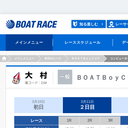
知る楽しむ
レーサ
メインメニュー
レーススケジュール
デ
HOME
メインメニュー
本日のレース
ＢＯＡＴＢｏｙＣＵＰ
コンピュータ
ＢＯＡＴＢｏｙＣ
3月10日
3月11日
初日
２日目
レース
1R
2R
3R