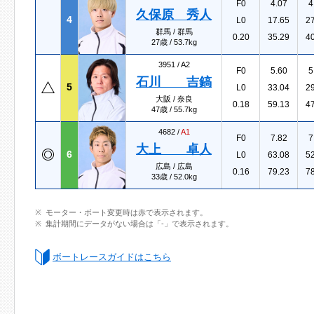
F0
4.07
4
久保原 秀人
4
L0
17.65
2
群馬 / 群馬
0.20
35.29
4
27歳 / 53.7kg
3951 /
A2
F0
5.60
5
石川 吉鎬
5
L0
33.04
2
大阪 / 奈良
0.18
59.13
4
47歳 / 55.7kg
4682 /
A1
F0
7.82
7
大上 卓人
6
L0
63.08
5
広島 / 広島
0.16
79.23
7
33歳 / 52.0kg
モーター・ボート変更時は赤で表示されます。
集計期間にデータがない場合は「-」で表示されます。
ボートレースガイドはこちら