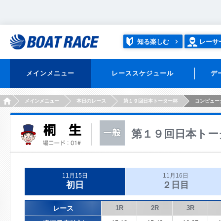
知る楽しむ
レーサ
メインメニュー
レーススケジュール
デ
HOME
メインメニュー
本日のレース
第１９回日本トーター杯
コンピュー
第１９回日本トー
11月15日
11月16日
初日
２日目
レース
1R
2R
3R