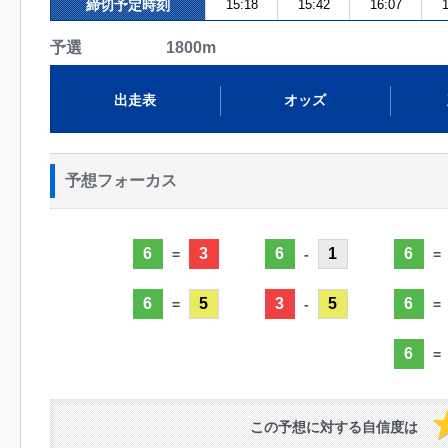
締切予定時刻
15:18
15:42
16:07
1
予選 1800m
出走表
オッズ
予想フォーカス
6
3
6
1
6
=
-
=
6
5
3
5
6
=
-
=
6
=
この予想に対する自信度は