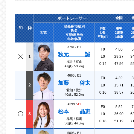
ボートレーサー
全国
登録番号/級別
印
枠
F数
勝率
氏名
写真
L数
2連率
2
支部/出身地
平均ST
3連率
3
年齢/体重
3781 /
B1
F0
4.80
5
秋元 誠
1
L0
29.27
3
福井 / 富山
0.14
47.56
5
47歳 / 53.7kg
4665 /
B1
F0
4.39
3
加藤 啓太
2
L0
15.71
1
愛知 / 愛知
0.16
38.57
2
40歳 / 52.0kg
4399 /
A1
F0
5.52
7
松本 晶恵
3
L0
36.90
6
群馬 / 群馬
0.18
51.19
7
36歳 / 44.5kg
5006 /
B1