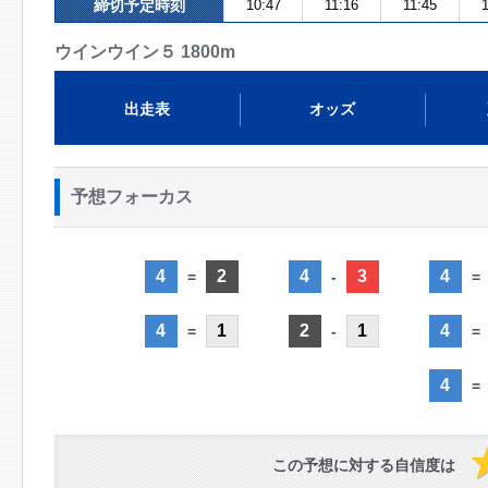
締切予定時刻
10:47
11:16
11:45
1
ウインウイン５ 1800m
出走表
オッズ
予想フォーカス
4
2
4
3
4
=
-
=
4
1
2
1
4
=
-
=
4
=
この予想に対する自信度は