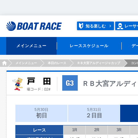
知る楽しむ
レーサ
メインメニュー
レーススケジュール
デ
HOME
メインメニュー
本日のレース
ＲＢ大宮アルディージャカップ
コン
ＲＢ大宮アルディ
5月30日
5月31日
初日
２日目
レース
1R
2R
3R