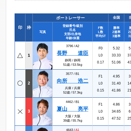
ボートレーサー
全国
登録番号/級別
印
枠
F数
勝率
氏名
写真
L数
2連率
2
支部/出身地
平均ST
3連率
3
年齢/体重
3796 /
A2
F0
5.32
5
長野 道臣
1
L0
33.33
3
静岡 / 静岡
0.17
51.06
4
51歳 / 53.5kg
3577 /
B1
F1
4.95
3
向所 浩二
2
L0
31.40
1
兵庫 / 兵庫
0.15
41.86
2
52歳 / 57.3kg
4462 /
B1
F1
4.86
3
夏山 亮平
3
L0
34.65
6
大阪 / 大阪
0.15
47.52
2
39歳 / 55.7kg
4643 /
A1