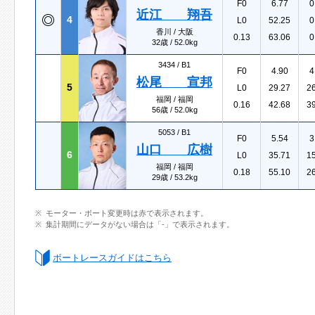
F0
6.77
0
近江 翔吾
4
L0
52.25
0
香川 / 大阪
0.13
63.06
0
32歳 / 52.0kg
3434 /
B1
F0
4.90
4
松尾 宣邦
5
L0
29.27
2
福岡 / 福岡
0.16
42.68
3
56歳 / 52.0kg
5053 /
B1
F0
5.54
3
山口 広樹
6
L0
35.71
1
福岡 / 福岡
0.18
55.10
2
29歳 / 53.2kg
モーター・ボート変更時は赤で表示されます。
集計期間にデータがない場合は「-」で表示されます。
ボートレースガイドはこちら