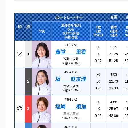
ボートレーサー
全国
登録番号/級別
印
枠
F数
勝率
氏名
写真
L数
2連率
2
支部/出身地
平均ST
3連率
3
年齢/体重
4473 /
A2
F0
5.19
6
藤堂 里香
1
L0
31.25
4
福井 / 福井
0.17
51.25
6
38歳 / 45.0kg
4534 /
B1
F0
4.03
4
坂 咲友理
2
L0
22.73
1
大阪 / 奈良
0.21
33.33
5
36歳 / 46.0kg
4589 /
A2
F0
4.88
6
塩崎 桐加
3
L0
25.97
4
三重 / 三重
0.15
42.86
6
34歳 / 49.4kg
4680 /
B1