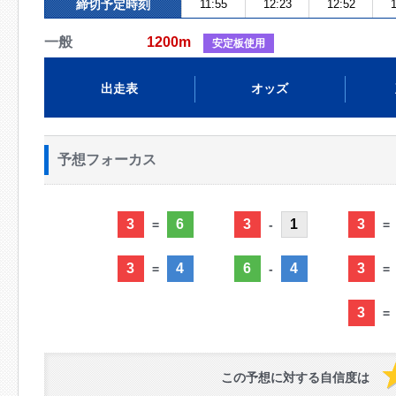
締切予定時刻
11:55
12:23
12:52
1
一般
1200m
安定板使用
出走表
オッズ
予想フォーカス
3
6
3
1
3
=
-
=
3
4
6
4
3
=
-
=
3
=
この予想に対する自信度は