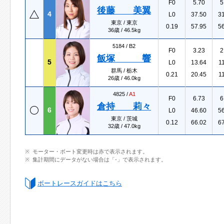
F0
5.70
5
後藤 美翼
4
L0
37.50
3
東京 / 東京
0.19
57.95
5
36歳 / 46.5kg
5184 /
B2
F0
3.23
2
飯塚 響
5
L0
13.64
1
群馬 / 栃木
0.21
20.45
1
26歳 / 46.0kg
4825 /
A1
F0
6.73
6
倉持 莉々
6
L0
46.60
5
東京 / 茨城
0.12
66.02
6
32歳 / 47.0kg
モーター・ボート変更時は赤で表示されます。
集計期間にデータがない場合は「-」で表示されます。
ボートレースガイドはこちら