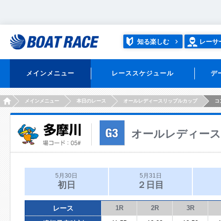
知る楽しむ
レーサ
メインメニュー
レーススケジュール
デ
HOME
メインメニュー
本日のレース
オールレディースリップルカップ
コ
オールレディー
5月30日
5月31日
初日
２日目
レース
1R
2R
3R