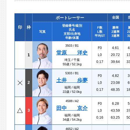
ボートレーサー
全国
登録番号/級別
印
枠
F数
勝率
氏名
写真
L数
2連率
2
支部/出身地
平均ST
3連率
3
年齢/体重
3503 /
B1
F0
4.61
4
堂原 洋史
1
L0
20.72
1
埼玉 / 千葉
0.17
39.64
3
55歳 / 52.1kg
5303 /
B1
F0
4.82
3
土井 歩夢
2
L0
23.08
6
福岡 / 福岡
0.17
48.35
1
22歳 / 52.0kg
4588 /
A2
F0
6.28
5
田中 京介
3
L0
43.59
3
福岡 / 福岡
0.16
63.25
5
34歳 / 54.2kg
4652 /
A2