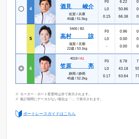
F0
6.22
0
酒見 峻介
4
L0
50.86
0
佐賀 / 兵庫
0.15
66.38
0
40歳 / 51.5kg
5400 /
B2
F0
0.96
0
高村 諒
5
L0
0.00
0
滋賀 / 京都
-
0.00
0
22歳 / 53.1kg
4019 /
A1
F0
6.78
7
笠原 亮
6
L0
43.18
5
静岡 / 静岡
0.17
63.64
7
45歳 / 52.2kg
モーター・ボート変更時は赤で表示されます。
集計期間にデータがない場合は「-」で表示されます。
ボートレースガイドはこちら