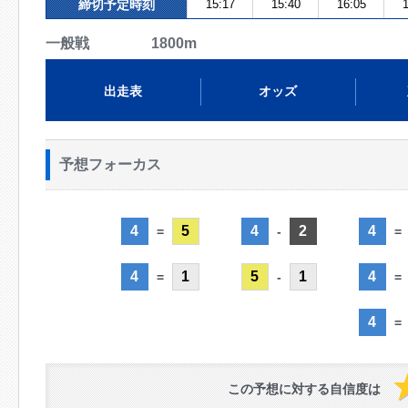
締切予定時刻
15:17
15:40
16:05
1
一般戦 1800m
出走表
オッズ
予想フォーカス
4
5
4
2
4
=
-
=
4
1
5
1
4
=
-
=
4
=
この予想に対する自信度は