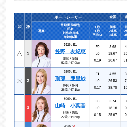
ボートレーサー
全国
登録番号/級別
印
枠
F数
勝率
氏名
写真
L数
2連率
2
支部/出身地
平均ST
3連率
3
年齢/体重
3528 /
B1
F0
3.68
4
笠野 友紀恵
1
L0
18.67
2
愛知 / 愛知
0.19
26.67
3
52歳 / 47.0kg
5205 /
B1
F1
4.55
3
刑部 亜里紗
2
L0
26.53
7
静岡 / 静岡
0.17
38.78
1
26歳 / 47.1kg
5069 /
B1
F0
3.74
0
山崎 小葉音
3
L0
18.18
0
群馬 / 徳島
0.15
25.97
0
22歳 / 44.5kg
3845 /
A1