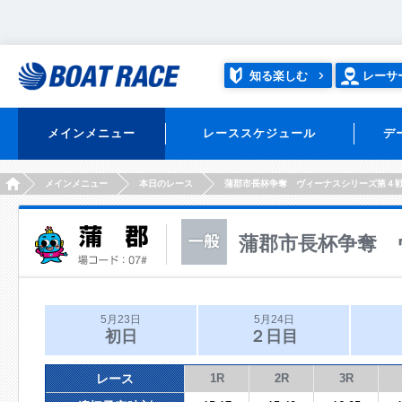
知る楽しむ
レーサ
メインメニュー
レーススケジュール
デ
HOME
メインメニュー
本日のレース
蒲郡市長杯争奪 ヴィーナスシリーズ第４
蒲郡市長杯争奪 
5月23日
5月24日
初日
２日目
レース
1R
2R
3R