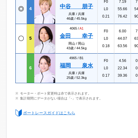
F0
7.19
7
中谷 朋子
4
L0
55.66
5
兵庫 / 兵庫
0.21
76.42
9
46歳 / 45.5kg
4065 /
A1
F0
6.00
7
金田 幸子
5
L0
44.07
6
岡山 / 岡山
0.18
63.56
9
43歳 / 44.5kg
4965 /
B1
F0
4.56
0
福岡 泉水
6
L0
22.34
0
兵庫 / 兵庫
0.17
39.36
0
25歳 / 52.3kg
モーター・ボート変更時は赤で表示されます。
集計期間にデータがない場合は「-」で表示されます。
ボートレースガイドはこちら