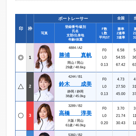
ボートレーサー
全国
登録番号/級別
印
枠
F数
勝率
氏名
写真
L数
2連率
2
支部/出身地
平均ST
3連率
3
年齢/体重
4884 /
A2
F0
6.58
5
勝浦 真帆
1
L0
54.55
3
岡山 / 岡山
0.13
67.42
6
29歳 / 48.6kg
4244 /
B1
F0
4.73
4
鈴木 成美
2
L0
27.50
3
静岡 / 静岡
0.13
45.00
3
38歳 / 45.0kg
3289 /
B2
F0
3.70
3
高橋 淳美
3
L0
21.74
1
大阪 / 岡山
0.20
30.43
1
61歳 / 46.0kg
5360 /
B2