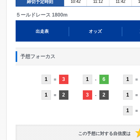
締切予定時刻
10:42
11:12
11:42
1
５ールドレース 1800m
出走表
オッズ
予想フォーカス
1
3
1
6
1
=
-
=
1
2
3
2
1
=
-
=
1
=
この予想に対する自信度は