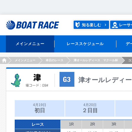
知る楽しむ
レーサ
メインメニュー
レーススケジュール
デ
HOME
メインメニュー
本日のレース
津オールレディース マクール杯
コ
津オールレディー
4月19日
4月20日
初日
２日目
レース
1R
2R
3R