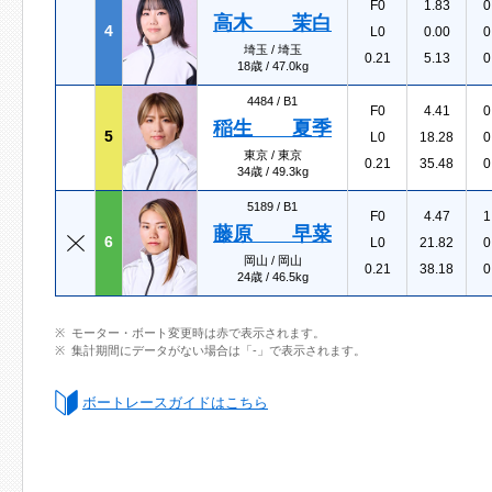
F0
1.83
0
高木 茉白
4
L0
0.00
0
埼玉 / 埼玉
0.21
5.13
0
18歳 / 47.0kg
4484 /
B1
F0
4.41
0
稲生 夏季
5
L0
18.28
0
東京 / 東京
0.21
35.48
0
34歳 / 49.3kg
5189 /
B1
F0
4.47
1
藤原 早菜
6
L0
21.82
0
岡山 / 岡山
0.21
38.18
0
24歳 / 46.5kg
モーター・ボート変更時は赤で表示されます。
集計期間にデータがない場合は「-」で表示されます。
ボートレースガイドはこちら