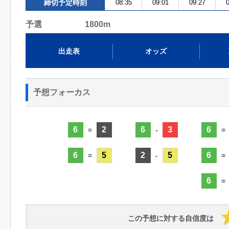
締切予定時刻
08:35
09:01
09:27
0
予選 1800m
出走表
オッズ
予想フォーカス
6
2
6
3
6
=
-
=
6
5
2
5
6
=
-
=
6
=
この予想に対する自信度は