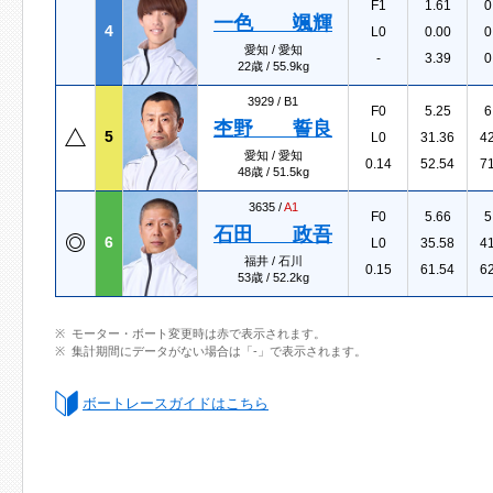
F1
1.61
0
一色 颯輝
4
L0
0.00
0
愛知 / 愛知
-
3.39
0
22歳 / 55.9kg
3929 /
B1
F0
5.25
6
杢野 誓良
5
L0
31.36
4
愛知 / 愛知
0.14
52.54
7
48歳 / 51.5kg
3635 /
A1
F0
5.66
5
石田 政吾
6
L0
35.58
4
福井 / 石川
0.15
61.54
6
53歳 / 52.2kg
モーター・ボート変更時は赤で表示されます。
集計期間にデータがない場合は「-」で表示されます。
ボートレースガイドはこちら