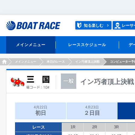
知る楽しむ
レーサ
メインメニュー
レーススケジュール
デ
HOME
メインメニュー
本日のレース
イン巧者頂上決戦
コンピューター予
イン巧者頂上決戦
4月22日
4月23日
初日
２日目
レース
1R
2R
3R