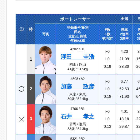
ボートレーサー
全国
登録番号/級別
印
枠
F数
勝率
氏名
写真
L数
2連率
2
支部/出身地
平均ST
3連率
3
年齢/体重
4202 /
B1
F0
4.23
3
浮田 圭浩
1
L0
21.99
1
岡山 / 岡山
0.19
38.30
2
41歳 / 51.5kg
4598 /
A2
F0
6.77
6
加藤 政彦
2
L0
52.63
4
東京 / 東京
0.18
71.93
6
39歳 / 52.4kg
4766 /
B1
F0
4.01
3
石井 孝之
3
L0
18.18
2
群馬 / 群馬
0.13
29.87
3
33歳 / 54.3kg
5321 /
B2