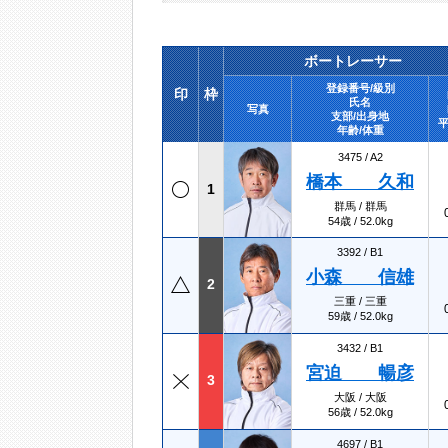
ボートレーサー
登録番号/級別
印
枠
氏名
写真
支部/出身地
平
年齢/体重
3475 /
A2
橋本 久和
1
群馬 / 群馬
54歳 / 52.0kg
3392 /
B1
小森 信雄
2
三重 / 三重
59歳 / 52.0kg
3432 /
B1
宮迫 暢彦
3
大阪 / 大阪
56歳 / 52.0kg
4697 /
B1