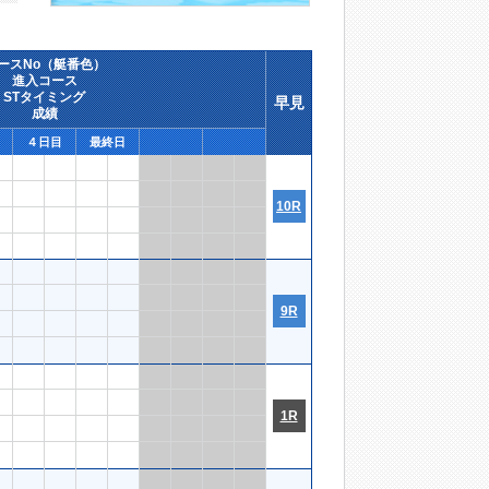
ースNo（艇番色）
進入コース
STタイミング
早見
成績
４日目
最終日
10R
9R
1R