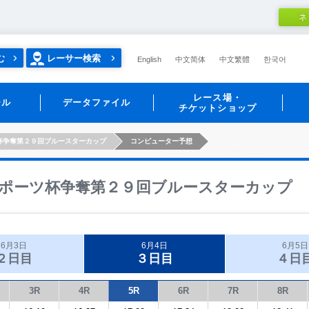
ネ
む
レーサー検索
English
中文简体
中文繁體
한국어
レース場・
ール
データファイル
チケットショップ
杯争奪第２９回ブルースターカップ
コンピューター予想
ポーツ杯争奪第２９回ブルースターカップ
6月3日
6月4日
6月5日
２日目
３日目
４日
3R
4R
5R
6R
7R
8R