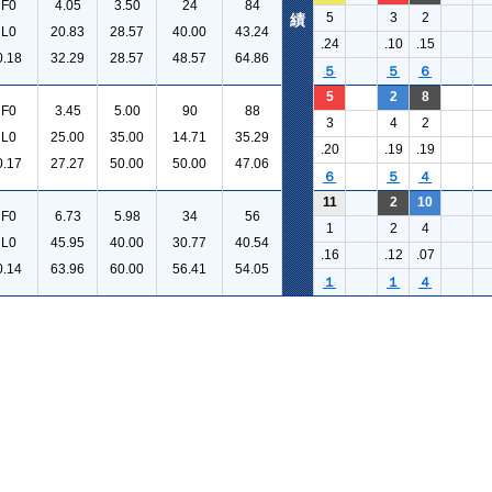
F0
4.05
3.50
24
84
5
3
2
績
L0
20.83
28.57
40.00
43.24
.24
.10
.15
0.18
32.29
28.57
48.57
64.86
５
５
６
5
2
8
F0
3.45
5.00
90
88
3
4
2
L0
25.00
35.00
14.71
35.29
.20
.19
.19
0.17
27.27
50.00
50.00
47.06
６
５
４
11
2
10
F0
6.73
5.98
34
56
1
2
4
L0
45.95
40.00
30.77
40.54
.16
.12
.07
0.14
63.96
60.00
56.41
54.05
１
１
４