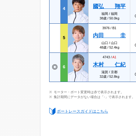
國弘 翔平
4
福岡 / 福岡
38歳 / 50.0kg
3976 /
B1
内田 圭
5
山口 / 山口
48歳 / 52.4kg
4743 /
A1
木村 仁紀
6
滋賀 / 京都
32歳 / 52.8kg
モーター・ボート変更時は赤で表示されます。
集計期間にデータがない場合は「-」で表示されます。
ボートレースガイドはこちら