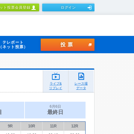
ット投票会員登録
ログイン
テレボート
投票
（ネット投票）
ライブ&
レース場
リプレイ
データ
6月6日
目
最終日
9R
10R
11R
12R