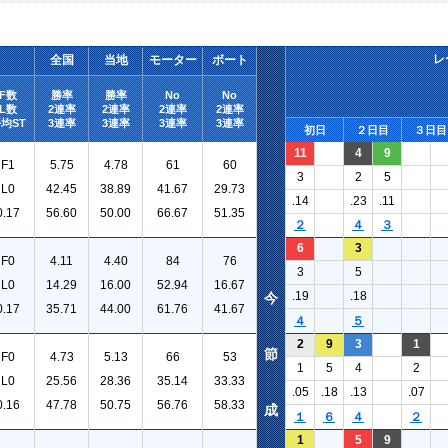
レ
全国
当地
モーター
ボート
F数
勝率
勝率
No
No
L数
2連率
2連率
2連率
2連率
均ST
3連率
3連率
3連率
3連率
初日
２日目
３日目
11
4
9
F1
5.75
4.78
61
60
3
2
5
L0
42.45
38.89
41.67
29.73
.14
.23
.11
0.17
56.60
50.00
66.67
51.35
２
４
３
6
3
F0
4.11
4.40
84
76
3
5
L0
14.29
16.00
52.94
16.67
.19
.18
今
0.17
35.71
44.00
61.76
41.67
４
５
2
9
3
1
節
F0
4.73
5.13
66
53
1
5
4
2
L0
25.56
28.36
35.14
33.33
.05
.18
.13
.07
0.16
47.78
50.75
56.76
58.33
成
１
６
４
２
1
5
9