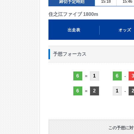
締切予定時刻
15:18
15:46
住之江ファイブ 1800m
出走表
オッズ
予想フォーカス
6
1
6
=
-
6
2
1
=
-
この予想に対