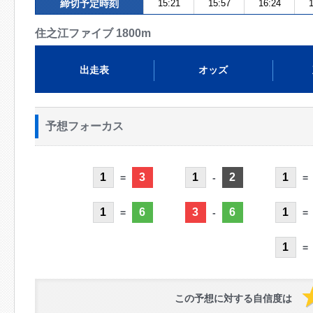
締切予定時刻
15:21
15:57
16:24
1
住之江ファイブ 1800m
出走表
オッズ
予想フォーカス
1
3
1
2
1
=
-
=
1
6
3
6
1
=
-
=
1
=
この予想に対する自信度は