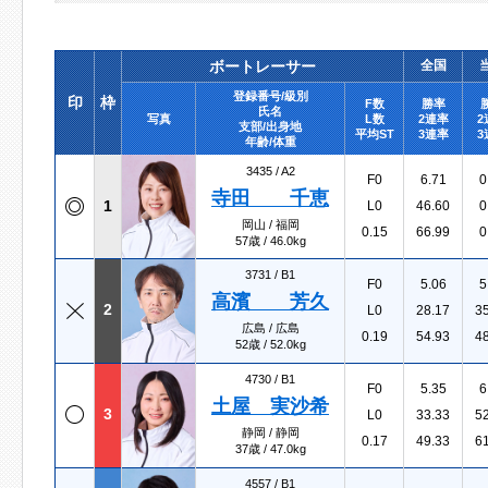
ボートレーサー
全国
登録番号/級別
印
枠
F数
勝率
氏名
写真
L数
2連率
2
支部/出身地
平均ST
3連率
3
年齢/体重
3435 /
A2
F0
6.71
0
寺田 千恵
1
L0
46.60
0
岡山 / 福岡
0.15
66.99
0
57歳 / 46.0kg
3731 /
B1
F0
5.06
5
高濱 芳久
2
L0
28.17
3
広島 / 広島
0.19
54.93
4
52歳 / 52.0kg
4730 /
B1
F0
5.35
6
土屋 実沙希
3
L0
33.33
5
静岡 / 静岡
0.17
49.33
6
37歳 / 47.0kg
4557 /
B1