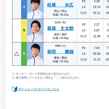
F0
4.26
5
松尾 光広
4
L0
19.74
3
岡山 / 岡山
0.21
42.11
4
36歳 / 56.2kg
5355 /
B1
F0
2.27
1
萩原 丈太朗
5
L0
5.97
0
福井 / 福井
0.17
11.94
4
21歳 / 54.6kg
4983 /
A1
F0
7.03
7
前田 篤哉
6
L0
55.56
5
愛知 / 愛知
0.15
73.15
8
29歳 / 52.0kg
モーター・ボート変更時は赤で表示されます。
集計期間にデータがない場合は「-」で表示されます。
ボートレースガイドはこちら