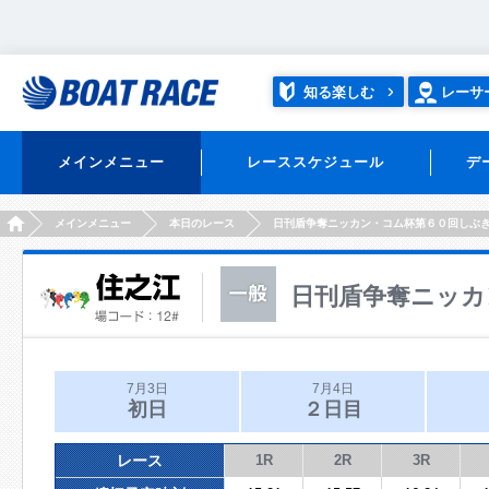
知る楽しむ
レーサ
メインメニュー
レーススケジュール
デ
HOME
メインメニュー
本日のレース
日刊盾争奪ニッカン・コム杯第６０回しぶ
日刊盾争奪ニッカ
7月3日
7月4日
初日
２日目
レース
1R
2R
3R