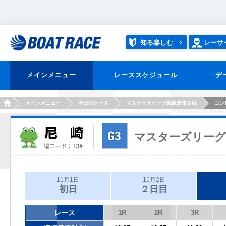
知る楽しむ
レーサ
メインメニュー
レーススケジュール
デ
HOME
メインメニュー
本日のレース
マスターズリーグ戦競走第８戦
コン
マスターズリーグ
11月1日
11月2日
初日
２日目
レース
1R
2R
3R