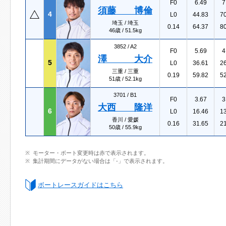
F0
6.49
7
須藤 博倫
4
L0
44.83
7
埼玉 / 埼玉
0.14
64.37
8
46歳 / 51.5kg
3852 /
A2
F0
5.69
4
澤 大介
5
L0
36.61
2
三重 / 三重
0.19
59.82
5
51歳 / 52.1kg
3701 /
B1
F0
3.67
3
大西 隆洋
6
L0
16.46
1
香川 / 愛媛
0.16
31.65
2
50歳 / 55.9kg
モーター・ボート変更時は赤で表示されます。
集計期間にデータがない場合は「-」で表示されます。
ボートレースガイドはこちら