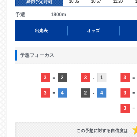
締切予定時刻
10:35
10:57
11:20
予選 1800m
出走表
オッズ
予想フォーカス
3
2
3
1
3
=
-
=
3
4
2
4
3
=
-
=
3
=
この予想に対する自信度は