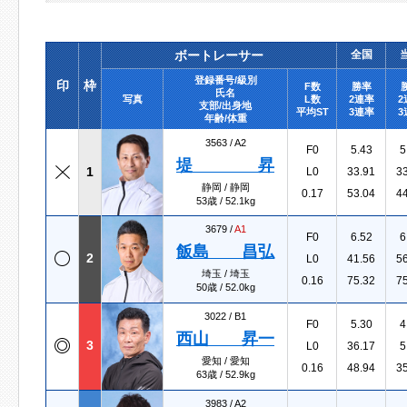
ボートレーサー
全国
登録番号/級別
印
枠
F数
勝率
氏名
写真
L数
2連率
2
支部/出身地
平均ST
3連率
3
年齢/体重
3563 /
A2
F0
5.43
5
堤 昇
1
L0
33.91
3
静岡 / 静岡
0.17
53.04
4
53歳 / 52.1kg
3679 /
A1
F0
6.52
6
飯島 昌弘
2
L0
41.56
5
埼玉 / 埼玉
0.16
75.32
7
50歳 / 52.0kg
3022 /
B1
F0
5.30
4
西山 昇一
3
L0
36.17
5
愛知 / 愛知
0.16
48.94
3
63歳 / 52.9kg
3983 /
A2