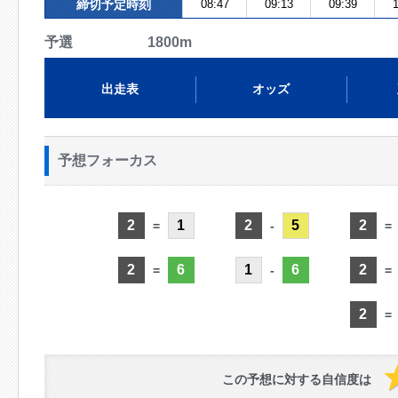
締切予定時刻
08:47
09:13
09:39
1
予選 1800m
出走表
オッズ
予想フォーカス
2
1
2
5
2
=
-
=
2
6
1
6
2
=
-
=
2
=
この予想に対する自信度は