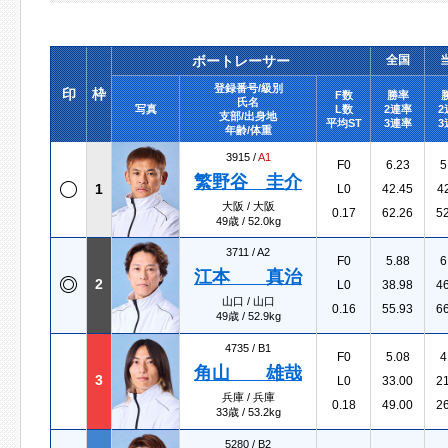
ボートレーサー
全国
登録番号/級別
印
枠
F数
勝率
氏名
写真
L数
2連率
2
支部/出身地
平均ST
3連率
3
年齢/体重
3915 /
A1
F0
6.23
5
繁野谷 圭介
1
L0
42.45
4
大阪 / 大阪
0.17
62.26
5
49歳 / 52.0kg
3711 /
A2
F0
5.88
6
江本 真治
2
L0
38.98
4
山口 / 山口
0.16
55.93
6
49歳 / 52.9kg
4735 /
B1
F0
5.08
4
角山 雄哉
3
L0
33.00
2
兵庫 / 兵庫
0.18
49.00
2
33歳 / 53.2kg
5280 /
B2