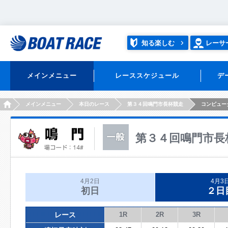
知る楽しむ
レーサ
メインメニュー
レーススケジュール
デ
HOME
メインメニュー
本日のレース
第３４回鳴門市長杯競走
コンピュー
第３４回鳴門市長
4月2日
4月3
初日
２日
レース
1R
2R
3R