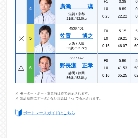
F1
3.38
0
廣瀬 凜
4
L0
8.89
0
滋賀 / 京都
0.23
22.22
0
21歳 / 52.0kg
4538 /
B1
F0
5.15
5
笠置 博之
5
L0
29.21
3
大阪 / 大阪
0.15
46.07
6
33歳 / 52.7kg
3327 /
A2
F0
5.96
5
野長瀬 正孝
6
L0
41.53
5
静岡 / 静岡
0.16
65.25
6
56歳 / 52.0kg
モーター・ボート変更時は赤で表示されます。
集計期間にデータがない場合は「-」で表示されます。
ボートレースガイドはこちら