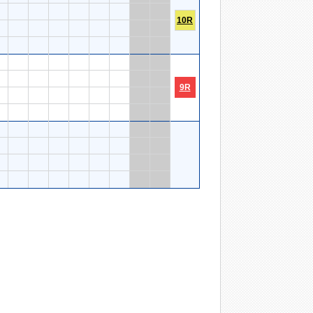
10R
9R