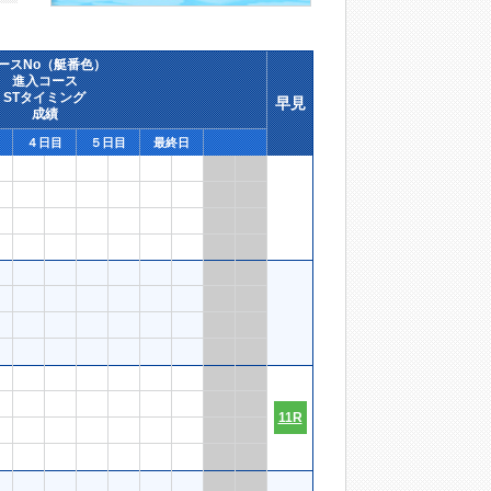
ースNo（艇番色）
進入コース
STタイミング
早見
成績
４日目
５日目
最終日
11R