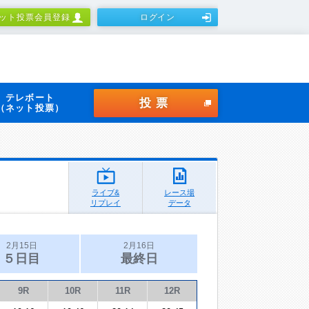
ット投票会員登録
ログイン
テレボート
投票
（ネット投票）
ライブ&
レース場
リプレイ
データ
2月15日
2月16日
５日目
最終日
9R
10R
11R
12R