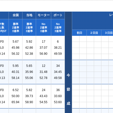
レ
全国
当地
モーター
ボート
F数
勝率
勝率
No
No
L数
2連率
2連率
2連率
2連率
均ST
3連率
3連率
3連率
3連率
初日
２日目
３日目
F0
5.67
5.92
17
6
L0
45.98
42.86
37.07
38.21
0.14
56.32
52.38
56.90
49.59
F0
5.95
5.65
12
34
L0
40.31
35.96
31.48
34.45
今
0.13
58.14
55.06
52.78
49.58
節
F0
6.52
5.82
24
36
L0
50.00
39.73
43.43
33.60
0.14
65.94
58.90
54.55
53.60
成