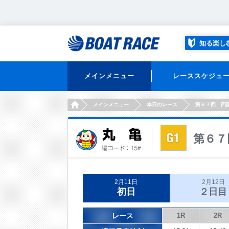
知る楽し
メインメニュー
レーススケジュ
HOME
メインメニュー
本日のレース
第６７回 四
第６７
2月11日
2月12日
初日
２日目
レース
1R
2R