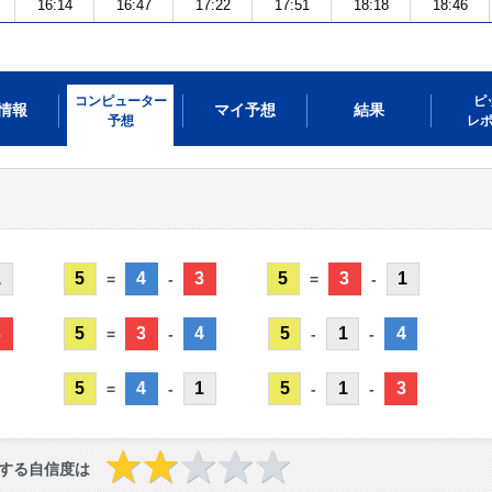
16:14
16:47
17:22
17:51
18:18
18:46
コンピューター
ピ
情報
マイ予想
結果
予想
レ
1
5
4
3
5
3
1
=
-
=
-
3
5
3
4
5
1
4
=
-
-
-
5
4
1
5
1
3
=
-
-
-
する自信度は