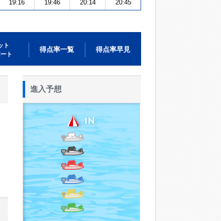
19:16
19:46
20:14
20:45
ット
得点率一覧
得点率早見
ポート
進入予想