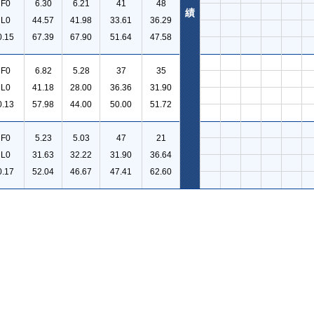
F0
6.30
6.21
41
48
績
L0
44.57
41.98
33.61
36.29
0.15
67.39
67.90
51.64
47.58
F0
6.82
5.28
37
35
L0
41.18
28.00
36.36
31.90
0.13
57.98
44.00
50.00
51.72
F0
5.23
5.03
47
21
L0
31.63
32.22
31.90
36.64
0.17
52.04
46.67
47.41
62.60