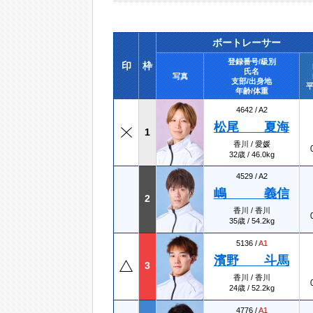
ボートレーサー
登録番号/級別
印
枠
氏名
写真
支部/出身地
平
年齢/体重
4642 /
A2
松尾 夏海
1
香川 / 愛媛
32歳 / 46.0kg
4529 /
A2
嶋 義信
2
香川 / 香川
35歳 / 54.2kg
5136 /
A1
濱野 斗馬
3
香川 / 香川
24歳 / 52.2kg
4776 /
A1