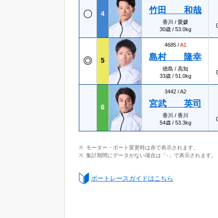
竹田 和哉
4
香川 / 愛媛
30歳 / 53.0kg
4685 /
A1
島村 隆幸
5
徳島 / 高知
33歳 / 51.0kg
3442 /
A2
宮武 英司
6
香川 / 香川
54歳 / 53.3kg
モーター・ボート変更時は赤で表示されます。
集計期間にデータがない場合は「-」で表示されます。
ボートレースガイドはこちら