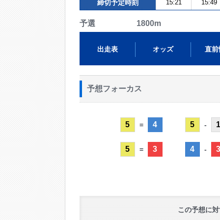
締切予定時刻
15:21
15:49
予選 1800m
出走表
オッズ
直前
予想フォーカス
5
4
5
=
-
5
3
4
=
-
この予想に対