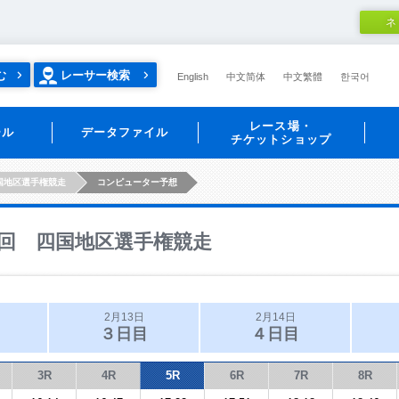
ネ
む
レーサー検索
English
中文简体
中文繁體
한국어
レース場・
ール
データファイル
チケットショップ
国地区選手権競走
コンピューター予想
回 四国地区選手権競走
2月13日
2月14日
３日目
４日目
3R
4R
5R
6R
7R
8R