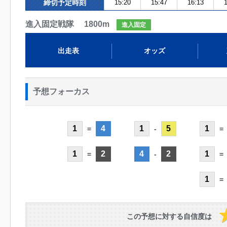
締切予定時刻
15:20
15:47
16:13
1
進入固定戦隊 1800m
進入固定
出走表
オッズ
予想フォーカス
1
4
1
5
1
=
-
=
1
2
4
2
1
=
-
=
1
=
この予想に対する自信度は