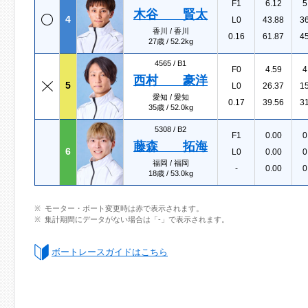
F1
6.12
5
木谷 賢太
4
L0
43.88
3
香川 / 香川
0.16
61.87
4
27歳 / 52.2kg
4565 /
B1
F0
4.59
4
西村 豪洋
5
L0
26.37
1
愛知 / 愛知
0.17
39.56
3
35歳 / 52.0kg
5308 /
B2
F1
0.00
0
藤森 拓海
6
L0
0.00
0
福岡 / 福岡
-
0.00
0
18歳 / 53.0kg
モーター・ボート変更時は赤で表示されます。
集計期間にデータがない場合は「-」で表示されます。
ボートレースガイドはこちら