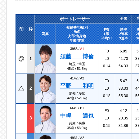
ボートレーサー
全国
登録番号/級別
印
枠
F数
勝率
氏名
写真
L数
2連率
2
支部/出身地
平均ST
3連率
3
年齢/体重
3983 /
A1
F0
6.05
5
須藤 博倫
1
L0
41.73
3
埼玉 / 埼玉
0.14
54.33
3
45歳 / 51.5kg
4142 /
A2
F0
5.47
5
平野 和明
2
L0
33.33
4
愛知 / 愛知
0.18
55.30
5
42歳 / 52.8kg
4449 /
B1
F0
4.12
4
中嶋 達也
3
L0
20.35
2
兵庫 / 兵庫
0.15
31.86
3
35歳 / 53.9kg
4931 /
A2