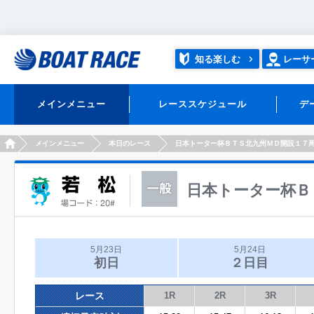
知る楽しむ
レーサ
メインメニュー
レーススケジュール
デ
HOME
メインメニュー
本日のレース
日本トーター杯ＢＴＳ北九州ＭＤ開設１７
日本トーター杯Ｂ
5月23日
5月24日
初日
２日目
レース
1R
2R
3R