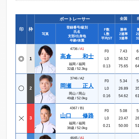
ボートレーサー
全国
登録番号/級別
印
枠
F数
勝率
氏名
写真
L数
2連率
2
支部/出身地
平均ST
3連率
3
年齢/体重
4736 /
A1
F0
7.43
6
高倉 和士
1
L0
56.52
4
福岡 / 福岡
0.13
75.65
6
32歳 / 52.3kg
3746 /
A2
F0
5.34
5
岡瀬 正人
2
L0
26.89
3
岡山 / 岡山
0.16
54.62
6
49歳 / 52.0kg
4367 /
B1
F0
5.08
5
山口 修路
3
L0
23.47
2
福岡 / 福岡
0.21
50.00
5
38歳 / 52.0kg
4645 /
A1