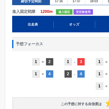
締切予定時刻
17:16
17:37
18:03
1
進入固定戦隊
1200m
進入固定
安定板使用
出走表
オッズ
予想フォーカス
1
2
1
3
1
=
-
=
1
4
2
4
1
=
-
=
1
=
この予想に対する自信度は