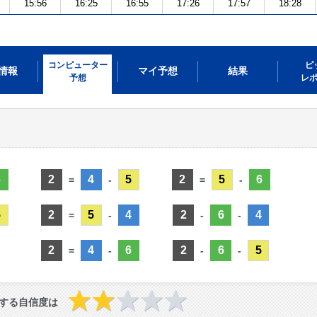
15:56
16:25
16:55
17:26
17:57
18:28
コンピューター
ピ
情報
マイ予想
結果
予想
レ
6
2
4
5
2
5
6
=
-
=
-
5
2
5
4
2
6
4
=
-
-
-
2
4
6
2
6
5
=
-
-
-
する自信度は