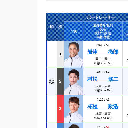
ボートレーサー
登録番号/級別
印
枠
氏名
写真
支部/出身地
平
年齢/体重
3935 /
A2
岩津 徹郎
1
岡山 / 岡山
43歳 / 52.7kg
4816 /
A2
村松 修二
2
広島 / 広島
30歳 / 52.0kg
4120 /
A2
柘植 政浩
3
滋賀 / 滋賀
39歳 / 51.0kg
4715 /
A1