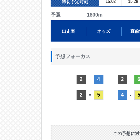
締切予定時刻
15:02
15:29
予選 1800m
出走表
オッズ
直前
予想フォーカス
2
4
2
=
-
2
5
4
=
-
この予想に対