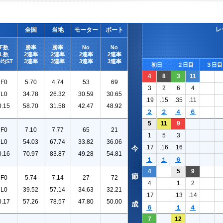
レ
全国
当地
モーター
ボート
F数
勝率
勝率
No
No
L数
2連率
2連率
2連率
2連率
均ST
3連率
3連率
3連率
3連率
初日
２日目
３日目
4
8
3
11
F0
5.70
4.74
53
69
3
2
6
4
L0
34.78
26.32
30.59
30.65
.19
.15
.35
.11
0.15
58.70
31.58
42.47
48.92
２
２
４
６
5
11
9
F0
7.10
7.77
65
21
1
5
3
L0
54.03
67.74
33.82
36.06
.17
.16
.16
今
0.16
70.97
83.87
49.28
54.81
１
１
６
4
5
9
節
F0
5.74
7.14
27
72
4
1
2
L0
39.52
57.14
34.63
32.21
.17
.13
.14
0.17
57.26
78.57
47.80
50.00
成
６
１
４
7
12