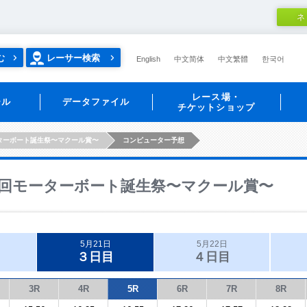
ネ
む
レーサー検索
English
中文简体
中文繁體
한국어
レース場・
ール
データファイル
チケットショップ
ターボート誕生祭〜マクール賞〜
コンピューター予想
回モーターボート誕生祭〜マクール賞〜
5月21日
5月22日
３日目
４日目
3R
4R
5R
6R
7R
8R