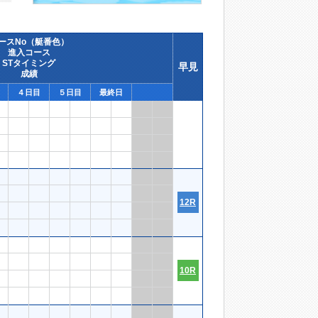
ースNo（艇番色）
進入コース
STタイミング
早見
成績
４日目
５日目
最終日
12R
10R