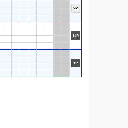
9R
11R
1R