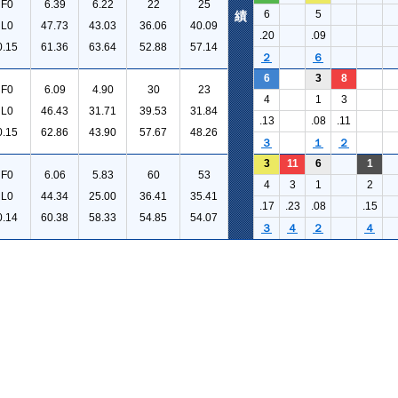
F0
6.39
6.22
22
25
6
5
績
L0
47.73
43.03
36.06
40.09
.20
.09
0.15
61.36
63.64
52.88
57.14
２
６
6
3
8
F0
6.09
4.90
30
23
4
1
3
L0
46.43
31.71
39.53
31.84
.13
.08
.11
0.15
62.86
43.90
57.67
48.26
３
１
２
3
11
6
1
F0
6.06
5.83
60
53
4
3
1
2
L0
44.34
25.00
36.41
35.41
.17
.23
.08
.15
0.14
60.38
58.33
54.85
54.07
３
４
２
４