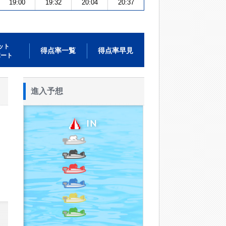
19:00
19:32
20:04
20:37
ット
得点率一覧
得点率早見
ポート
進入予想