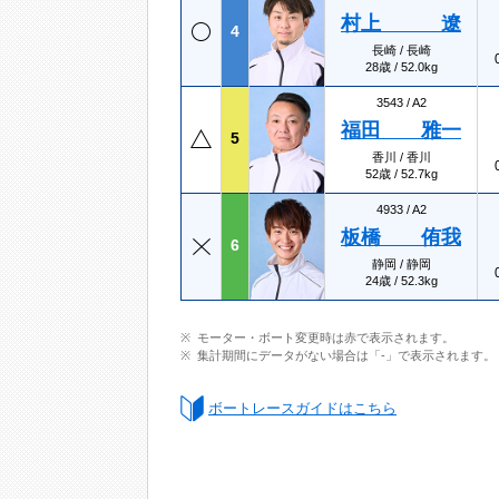
村上 遼
4
長崎 / 長崎
28歳 / 52.0kg
3543 /
A2
福田 雅一
5
香川 / 香川
52歳 / 52.7kg
4933 /
A2
板橋 侑我
6
静岡 / 静岡
24歳 / 52.3kg
モーター・ボート変更時は赤で表示されます。
集計期間にデータがない場合は「-」で表示されます。
ボートレースガイドはこちら