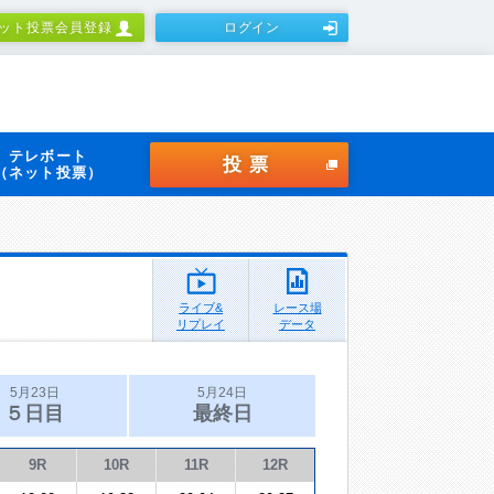
ット投票会員登録
ログイン
テレボート
投票
（ネット投票）
ライブ&
レース場
リプレイ
データ
5月23日
5月24日
５日目
最終日
9R
10R
11R
12R