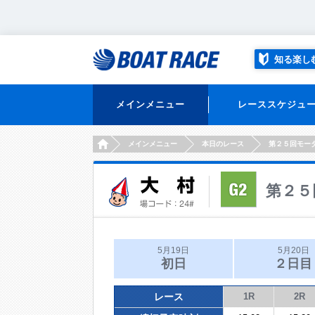
知る楽し
メインメニュー
レーススケジュ
HOME
メインメニュー
本日のレース
第２５回モー
第２５
5月19日
5月20日
初日
２日目
レース
1R
2R