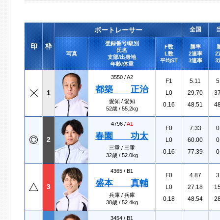
ボートレーサー
全国
登録番号/級別
印
枠
F数
勝率
氏名
写真
L数
2連率
2
支部/出身地
平均ST
3連率
3
年齢/体重
3550 /
A2
F1
5.11
5
都築 正治
1
L0
29.70
3
愛知 / 愛知
0.16
48.51
4
52歳 / 55.2kg
4796 /
A1
F0
7.33
0
春園 功太
2
L0
60.00
0
三重 / 三重
0.16
77.39
0
32歳 / 52.0kg
4365 /
B1
F0
4.87
3
盛本 真輔
3
L0
27.18
1
兵庫 / 兵庫
0.18
48.54
2
38歳 / 52.4kg
3454 /
B1