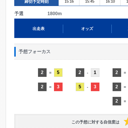
締切予定時刻
15:16
15:45
16:10
1
予選 1800m
出走表
オッズ
予想フォーカス
2
5
2
1
2
=
-
=
2
3
5
3
2
=
-
=
2
=
この予想に対する自信度は