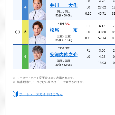
F0
4.76
4
井川 大作
4
L0
27.62
1
岡山 / 岡山
0.16
45.71
3
53歳 / 60.0kg
4808 /
A1
F1
6.12
7
松尾 拓
5
L0
39.80
8
三重 / 三重
0.15
57.14
8
35歳 / 51.5kg
5330 /
B2
F1
3.00
2
安河内鈴之介
6
L0
4.92
0
福岡 / 福岡
-
18.03
0
20歳 / 52.0kg
モーター・ボート変更時は赤で表示されます。
集計期間にデータがない場合は「-」で表示されます。
ボートレースガイドはこちら