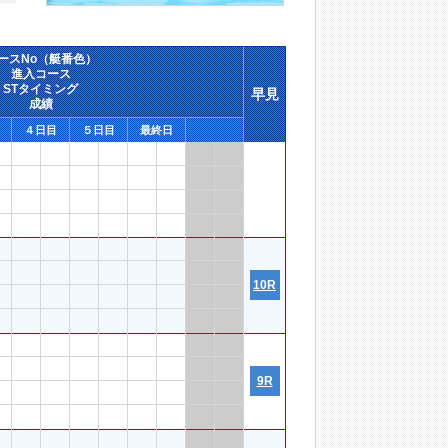
ースNo（艇番色）
進入コース
STタイミング
早見
成績
４日目
５日目
最終日
10R
9R