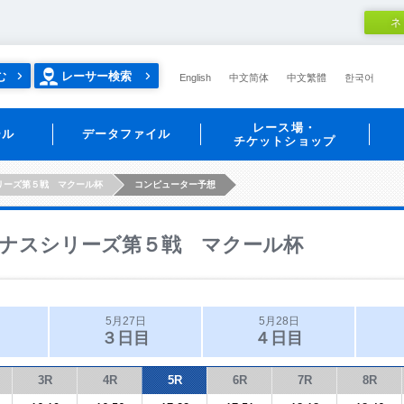
ネ
む
レーサー検索
English
中文简体
中文繁體
한국어
レース場・
ール
データファイル
チケットショップ
リーズ第５戦 マクール杯
コンピューター予想
ナスシリーズ第５戦 マクール杯
5月27日
5月28日
３日目
４日目
3R
4R
5R
6R
7R
8R