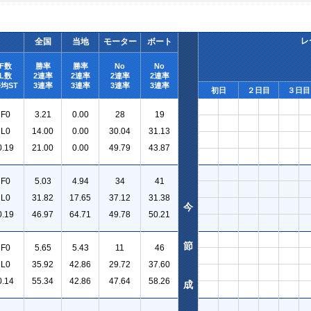
レ
全国
当地
モーター
ボート
F数
勝率
勝率
No
No
L数
2連率
2連率
2連率
2連率
均ST
3連率
3連率
3連率
3連率
初日
２日目
３日目
F0
3.21
0.00
28
19
L0
14.00
0.00
30.04
31.13
0.19
21.00
0.00
49.79
43.87
F0
5.03
4.94
34
41
L0
31.82
17.65
37.12
31.38
今
0.19
46.97
64.71
49.78
50.21
節
F0
5.65
5.43
11
46
L0
35.92
42.86
29.72
37.60
0.14
55.34
42.86
47.64
58.26
成