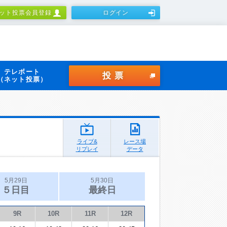
ット投票会員登録
ログイン
テレボート
投票
（ネット投票）
ライブ&
レース場
リプレイ
データ
5月29日
5月30日
５日目
最終日
9R
10R
11R
12R