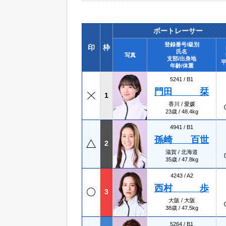
ボートレーサー
登録番号/級別
印
枠
氏名
写真
支部/出身地
平
年齢/体重
5241 /
B1
門田 栞
1
香川 / 愛媛
23歳 / 48.4kg
4941 /
B1
孫崎 百世
2
滋賀 / 北海道
35歳 / 47.8kg
4243 /
A2
西村 歩
3
大阪 / 大阪
38歳 / 47.5kg
5264 /
B1