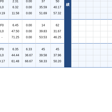
F0
2.31
0.00
37
50
績
L0
6.32
0.00
35.59
40.17
0.19
11.58
0.00
51.69
57.32
F0
6.45
0.00
14
62
L0
47.50
0.00
39.83
31.67
-
71.25
0.00
53.53
46.25
F0
6.35
6.33
45
45
L0
44.44
36.67
39.58
37.96
0.17
61.48
66.67
58.33
50.20