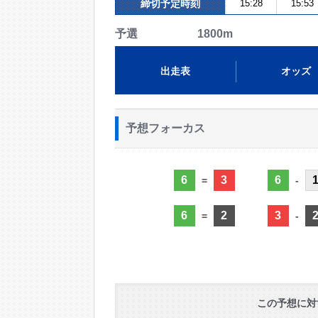
締切予定時刻
15:28
15:53
予選 1800m
出走表
オッズ
予想フォーカス
6
3
6
=
-
6
2
3
=
-
この予想に対