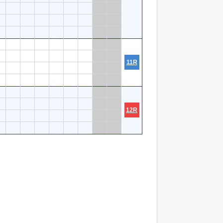
11R
12R