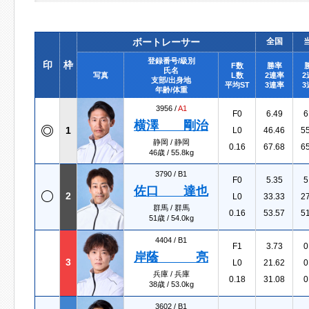
ボートレーサー
全国
登録番号/級別
印
枠
F数
勝率
氏名
写真
L数
2連率
2
支部/出身地
平均ST
3連率
3
年齢/体重
3956 /
A1
F0
6.49
6
横澤 剛治
1
L0
46.46
5
静岡 / 静岡
0.16
67.68
6
46歳 / 55.8kg
3790 /
B1
F0
5.35
5
佐口 達也
2
L0
33.33
2
群馬 / 群馬
0.16
53.57
5
51歳 / 54.0kg
4404 /
B1
F1
3.73
0
岸蔭 亮
3
L0
21.62
0
兵庫 / 兵庫
0.18
31.08
0
38歳 / 53.0kg
3602 /
B1