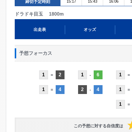
締切予定時刻
15:17
15:43
16:06
1
ドラドキ目玉 1800m
出走表
オッズ
予想フォーカス
1
2
1
6
1
=
-
=
1
4
2
4
1
=
-
=
1
=
この予想に対する自信度は