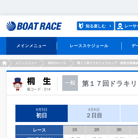
知る楽しむ
レーサ
メインメニュー
レーススケジュール
デ
HOME
メインメニュー
本日のレース
第１７回ドラキリュウカップ・得意水面集
第１７回ドラキリ
4月5日
4月6日
初日
２日目
レース
1R
2R
3R