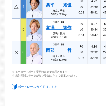
F0
4.72
4
奥平 拓也
4
L0
24.69
2
東京 / 千葉
0.18
46.91
4
53歳 / 52.0kg
4887 /
B1
F0
5.27
5
富澤 祐作
5
L0
30.84
3
群馬 / 群馬
0.14
50.47
4
37歳 / 54.1kg
3807 /
B1
F0
4.16
4
岡部 哲
6
L0
22.92
2
埼玉 / 埼玉
0.16
32.29
4
49歳 / 51.0kg
モーター・ボート変更時は赤で表示されます。
集計期間にデータがない場合は「-」で表示されます。
ボートレースガイドはこちら