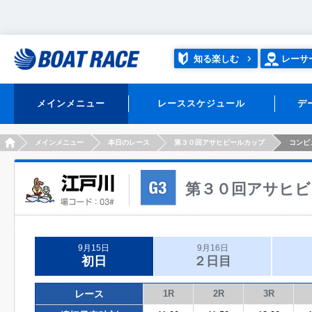
知る楽しむ
レーサ
メインメニュー
レーススケジュール
デ
HOME
メインメニュー
本日のレース
第３０回アサヒビールカップ
コンピ
第３０回アサヒビ
9月15日
9月16日
初日
２日目
レース
1R
2R
3R