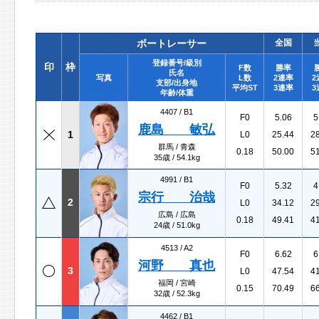
ボートレーサー
全国
登録番号/級別
印
枠
F数
勝率
氏名
写真
L数
2連率
2
支部/出身地
平均ST
3連率
3
年齢/体重
4407 /
B1
F0
5.06
5
鹿島 敏弘
1
L0
25.44
2
群馬 / 青森
0.18
50.00
5
35歳 / 54.1kg
4991 /
B1
F0
5.32
4
宗行 治哉
2
L0
34.12
2
広島 / 広島
0.18
49.41
4
24歳 / 51.0kg
4513 /
A2
F0
6.62
6
河野 真也
3
L0
47.54
4
福岡 / 宮崎
0.15
70.49
6
32歳 / 52.3kg
4462 /
B1