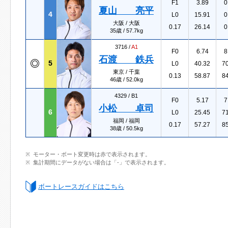
F1
3.89
0
夏山 亮平
4
L0
15.91
0
大阪 / 大阪
0.17
26.14
0
35歳 / 57.7kg
3716 /
A1
F0
6.74
8
石渡 鉄兵
5
L0
40.32
7
東京 / 千葉
0.13
58.87
8
46歳 / 52.0kg
4329 /
B1
F0
5.17
7
小松 卓司
6
L0
25.45
7
福岡 / 福岡
0.17
57.27
8
38歳 / 50.5kg
モーター・ボート変更時は赤で表示されます。
集計期間にデータがない場合は「-」で表示されます。
ボートレースガイドはこちら