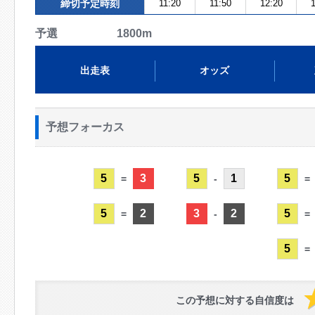
締切予定時刻
11:20
11:50
12:20
1
予選 1800m
出走表
オッズ
予想フォーカス
5
3
5
1
5
=
-
=
5
2
3
2
5
=
-
=
5
=
この予想に対する自信度は