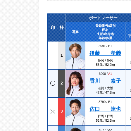
ボートレーサー
登録番号/級別
印
枠
氏名
写真
支部/出身地
平
年齢/体重
3591 /
B1
後藤 孝義
1
静岡 / 静岡
56歳 / 52.2kg
3900 /
A1
香川 素子
2
滋賀 / 大阪
47歳 / 47.2kg
3790 /
B1
佐口 達也
3
群馬 / 群馬
52歳 / 52.3kg
4977 /
A2