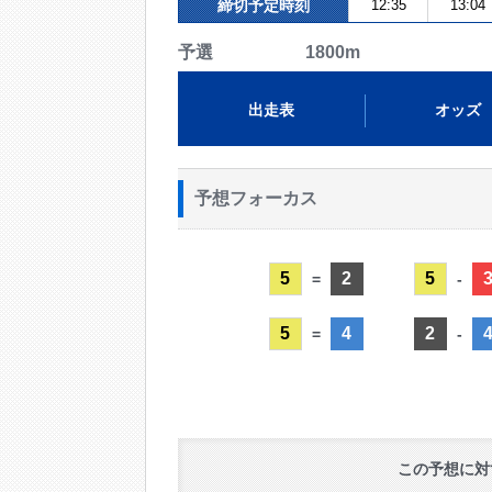
締切予定時刻
12:35
13:04
予選 1800m
出走表
オッズ
予想フォーカス
5
2
5
=
-
5
4
2
=
-
この予想に対