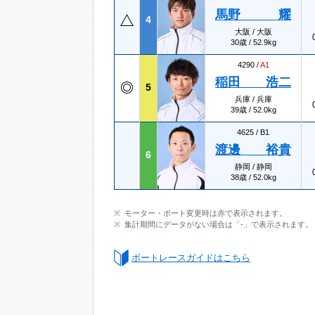
馬野 耀
4
大阪 / 大阪
30歳 / 52.9kg
4290 /
A1
稲田 浩二
5
兵庫 / 兵庫
39歳 / 52.0kg
4625 /
B1
渡邊 裕貴
6
静岡 / 静岡
38歳 / 52.0kg
モーター・ボート変更時は赤で表示されます。
集計期間にデータがない場合は「-」で表示されます。
ボートレースガイドはこちら