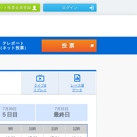
ット投票会員登録
ログイン
テレボート
投票
（ネット投票）
ライブ&
レース場
リプレイ
データ
7月30日
7月31日
５日目
最終日
9R
10R
11R
12R