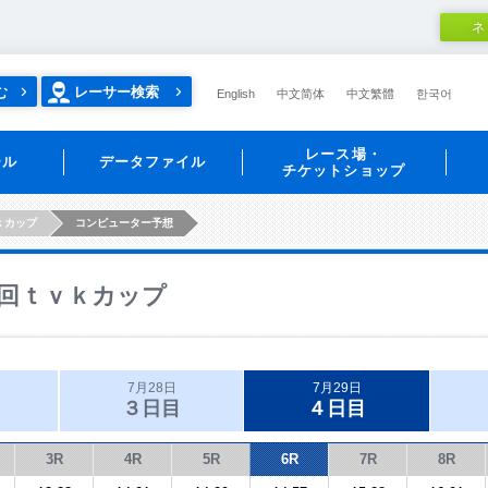
ネ
む
レーサー検索
English
中文简体
中文繁體
한국어
レース場・
ール
データファイル
チケットショップ
ｋカップ
コンピューター予想
回ｔｖｋカップ
7月28日
7月29日
３日目
４日目
3R
4R
5R
6R
7R
8R