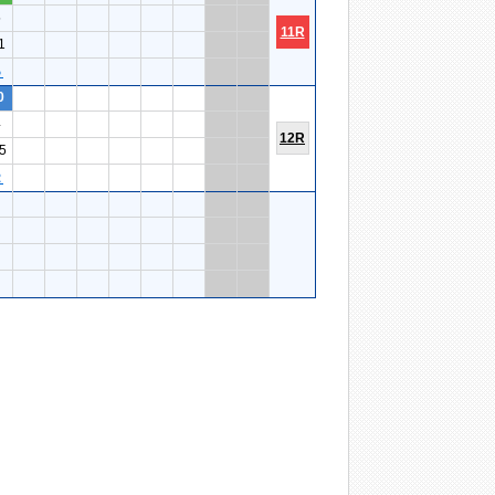
5
11R
1
５
0
4
12R
5
２