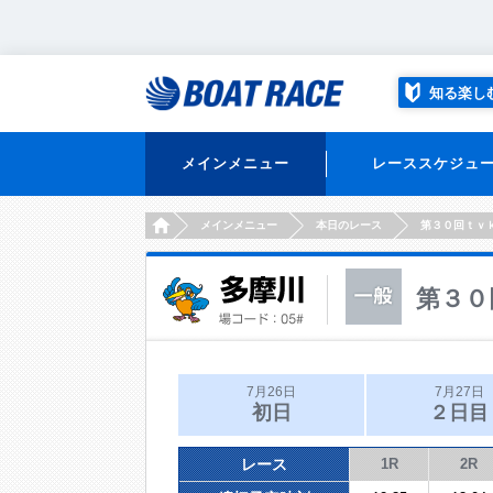
知る楽し
メインメニュー
レーススケジュ
HOME
メインメニュー
本日のレース
第３０回ｔｖ
第３０
7月26日
7月27日
初日
２日目
レース
1R
2R