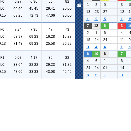
F0
6.27
6.36
56
82
1
2
5
3
績
L0
44.44
45.45
29.41
20.00
.13
.23
.27
.12
.1
0.15
68.25
72.73
47.06
30.00
１
２
５
１
7
12
6
3
1
F0
7.24
7.35
47
73
2
1
6
4
L0
53.97
69.23
16.28
15.38
.15
.14
.24
.11
.0
0.13
71.43
69.23
25.58
26.92
３
４
４
１
6
10
6
7
F1
5.07
4.17
35
22
4
6
1
6
L0
33.64
22.22
29.23
31.82
.24
.14
.01
.14
0.15
47.66
33.33
43.08
45.45
６
５
Ｆ
３