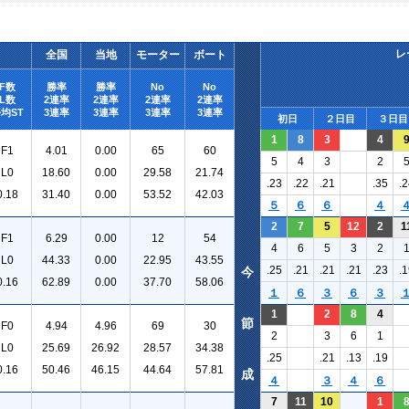
レ
全国
当地
モーター
ボート
F数
勝率
勝率
No
No
L数
2連率
2連率
2連率
2連率
均ST
3連率
3連率
3連率
3連率
初日
２日目
３日目
1
8
3
4
F1
4.01
0.00
65
60
5
4
3
2
L0
18.60
0.00
29.58
21.74
.23
.22
.21
.35
.2
0.18
31.40
0.00
53.52
42.03
５
６
６
４
2
7
5
12
2
1
F1
6.29
0.00
12
54
4
6
5
3
2
L0
44.33
0.00
22.95
43.55
.25
.21
.21
.21
.23
.1
今
0.16
62.89
0.00
37.70
58.06
１
６
３
６
３
1
2
8
4
節
F0
4.94
4.96
69
30
2
3
6
1
L0
25.69
26.92
28.57
34.38
.25
.21
.13
.19
0.16
50.46
46.15
44.64
57.81
成
４
３
４
６
7
11
10
1