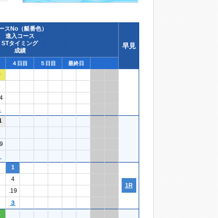
ースNo（艇番色）
進入コース
STタイミング
早見
成績
４日目
５日目
最終日
9
5
4
４
1
1
9
１
1
4
1R
.19
３
8