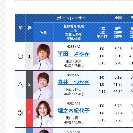
ボートレーサー
全国
登録番号/級別
印
枠
F数
勝率
氏名
写真
L数
2連率
2
支部/出身地
平均ST
3連率
3
年齢/体重
4286 /
A2
F0
5.85
6
平田 さやか
1
L0
39.19
4
東京 / 東京
0.15
59.46
6
41歳 / 47.5kg
4536 /
A2
F0
6.19
0
喜井 つかさ
2
L0
41.86
0
岡山 / 岡山
0.17
65.89
0
36歳 / 47.3kg
4011 /
A1
F0
5.79
0
堀之内紀代子
3
L0
37.04
0
岡山 / 岡山
0.15
52.78
0
46歳 / 46.0kg
5297 /
B1