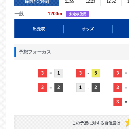
締切予定時刻
11:55
12:23
12:52
1
一般
1200m
安定板使用
出走表
オッズ
予想フォーカス
3
1
3
5
3
=
-
=
3
2
1
2
3
=
-
=
3
=
この予想に対する自信度は