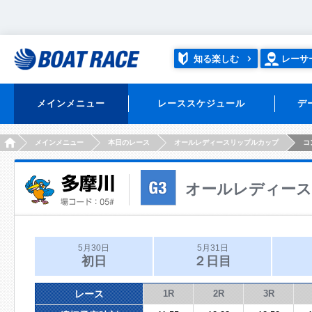
知る楽しむ
レーサ
メインメニュー
レーススケジュール
デ
HOME
メインメニュー
本日のレース
オールレディースリップルカップ
コ
オールレディー
5月30日
5月31日
初日
２日目
レース
1R
2R
3R