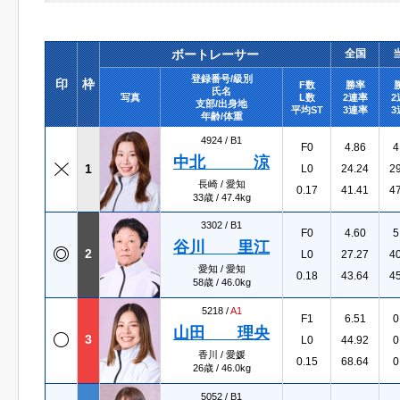
ボートレーサー
全国
登録番号/級別
印
枠
F数
勝率
氏名
写真
L数
2連率
2
支部/出身地
平均ST
3連率
3
年齢/体重
4924 /
B1
F0
4.86
4
中北 涼
1
L0
24.24
2
長崎 / 愛知
0.17
41.41
4
33歳 / 47.4kg
3302 /
B1
F0
4.60
5
谷川 里江
2
L0
27.27
4
愛知 / 愛知
0.18
43.64
4
58歳 / 46.0kg
5218 /
A1
F1
6.51
0
山田 理央
3
L0
44.92
0
香川 / 愛媛
0.15
68.64
0
26歳 / 46.0kg
5052 /
B1