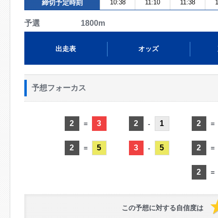
締切予定時刻
10:38
11:10
11:38
1
予選 1800m
出走表
オッズ
予想フォーカス
2
3
2
1
2
=
-
=
2
5
3
5
2
=
-
=
2
=
この予想に対する自信度は