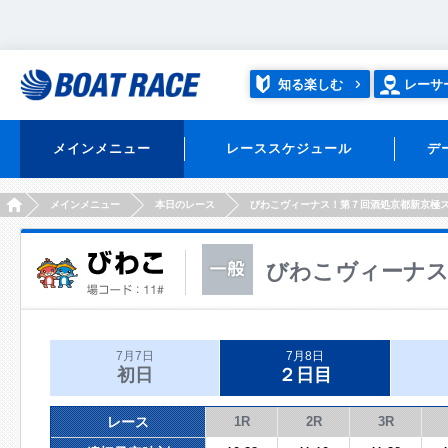
知る楽しむ
レーサ
メインメニュー
レーススケジュール
デ
HOME
メインメニュー
本日のレース
びわこヴィーナス！第７回酒処京都新京極
びわこヴィーナス
7月7日
7月8日
初日
２日目
レース
1R
2R
3R