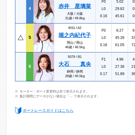
F0
5.02
0
赤井 星璃菜
4
L0
29.82
0
大阪 / 大阪
0.16
45.61
0
31歳 / 49.8kg
4011 /
A2
F0
6.27
6
堀之内紀代子
5
L0
45.26
3
岡山 / 岡山
0.16
61.05
7
46歳 / 46.5kg
5079 /
B1
F1
4.96
4
大石 真央
6
L0
27.36
2
静岡 / 静岡
0.17
51.89
3
28歳 / 45.5kg
モーター・ボート変更時は赤で表示されます。
集計期間にデータがない場合は「-」で表示されます。
ボートレースガイドはこちら