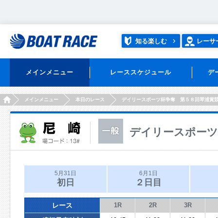
知る楽しむ
レーサ
メインメニュー
レーススケジュール
デ
HOME
メインメニュー
本日のレース
デイリースポーツ杯争奪 第５８回琴浦賞
デイリースポーツ
5月31日
6月1日
初日
２日目
レース
1R
2R
3R