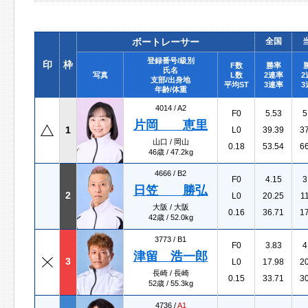
ボートレーサー
全国
登録番号/級別
印
枠
F数
勝率
氏名
写真
L数
2連率
2
支部/出身地
平均ST
3連率
3
年齢/体重
4014 /
A2
F0
5.53
5
片岡 恵里
1
L0
39.39
3
山口 / 岡山
0.18
53.54
6
46歳 / 47.2kg
4666 /
B2
F0
4.15
3
日笠 勝弘
2
L0
20.25
1
大阪 / 大阪
0.16
36.71
1
42歳 / 52.0kg
3773 /
B1
F0
3.83
4
津留 浩一郎
3
L0
17.98
2
長崎 / 長崎
0.15
33.71
3
52歳 / 55.3kg
4736 /
A1