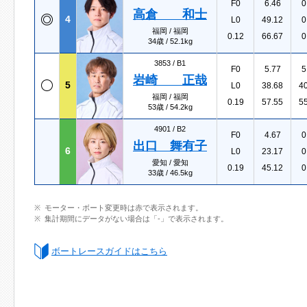
F0
6.46
0
高倉 和士
4
L0
49.12
0
福岡 / 福岡
0.12
66.67
0
34歳 / 52.1kg
3853 /
B1
F0
5.77
5
岩崎 正哉
5
L0
38.68
4
福岡 / 福岡
0.19
57.55
5
53歳 / 54.2kg
4901 /
B2
F0
4.67
0
出口 舞有子
6
L0
23.17
0
愛知 / 愛知
0.19
45.12
0
33歳 / 46.5kg
モーター・ボート変更時は赤で表示されます。
集計期間にデータがない場合は「-」で表示されます。
ボートレースガイドはこちら