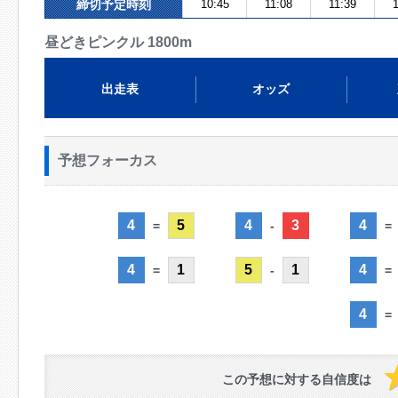
締切予定時刻
10:45
11:08
11:39
1
昼どきピンクル 1800m
出走表
オッズ
予想フォーカス
4
5
4
3
4
=
-
=
4
1
5
1
4
=
-
=
4
=
この予想に対する自信度は