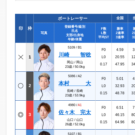
ボートレーサー
全国
登録番号/級別
印
枠
F数
勝率
氏名
写真
L数
2連率
2
支部/出身地
平均ST
3連率
3
年齢/体重
5109 /
B1
F0
4.59
3
川崎 智稔
1
L0
20.55
1
岡山 / 岡山
0.17
47.95
3
23歳 / 50.0kg
5086 /
A2
F0
5.01
4
本村 大
2
L0
32.93
2
長崎 / 長崎
0.15
48.78
3
23歳 / 53.9kg
4980 /
A1
F0
6.51
7
佐々木 完太
3
L0
46.15
8
山口 / 山口
0.15
64.96
8
26歳 / 52.0kg
5107 /
B1