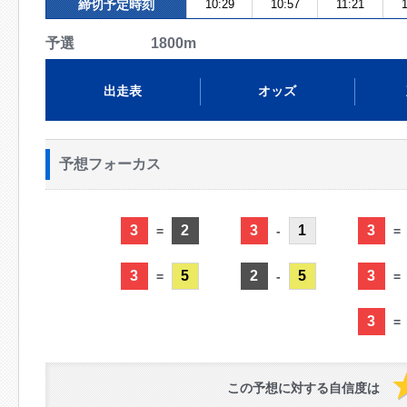
締切予定時刻
10:29
10:57
11:21
予選 1800m
出走表
オッズ
予想フォーカス
3
2
3
1
3
=
-
=
3
5
2
5
3
=
-
=
3
=
この予想に対する自信度は