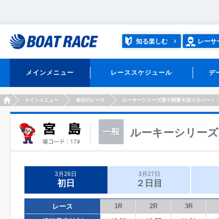
知る楽しむ
レーサ
メインメニュー
レーススケジュール
デ
HOME
メインメニュー
本日のレース
ルーキーシリーズ第６戦第８回スカパー！
ルーキーシリーズ
3月26日
3月27日
初日
２日目
レース
1R
2R
3R