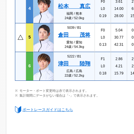
F0
3.61
2
松本 真広
4
L0
14.00
6
福岡 / 熊本
0.19
28.00
1
24歳 / 52.0kg
5039 /
B1
F0
5.04
0
倉田 茂将
5
L0
30.77
0
愛知 / 愛知
0.13
42.31
0
24歳 / 54.3kg
5222 /
B1
F1
2.86
2
津田 陸翔
6
L0
4.21
2
広島 / 広島
0.18
15.79
1
22歳 / 52.2kg
モーター・ボート変更時は赤で表示されます。
集計期間にデータがない場合は「-」で表示されます。
ボートレースガイドはこちら