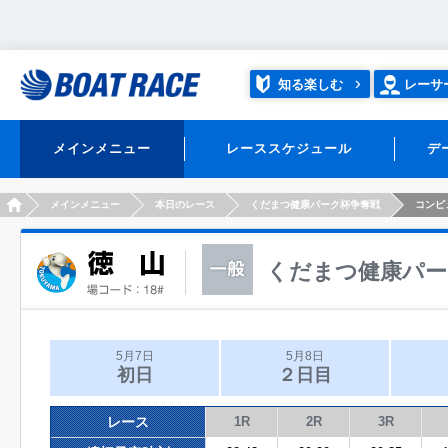
知る楽しむ
レーサ
メインメニュー
レーススケジュール
デ
HOME
メインメニュー
本日のレース
くだまつ健康パーク杯争奪戦
コンピ
くだまつ健康パー
5月7日
5月8日
初日
２日目
レース
1R
2R
3R