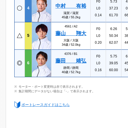
F0
5.73
4
中村 有裕
4
L0
37.23
0
滋賀 / 滋賀
0.14
61.70
6
45歳 / 55.2kg
4561 /
A2
F0
6.26
5
藤山 翔大
5
L0
50.34
3
大阪 / 大阪
0.20
62.07
4
34歳 / 52.0kg
4376 /
B1
F0
5.75
6
藤田 靖弘
6
L0
39.05
4
静岡 / 静岡
0.16
60.00
5
40歳 / 52.7kg
モーター・ボート変更時は赤で表示されます。
集計期間にデータがない場合は「-」で表示されます。
ボートレースガイドはこちら