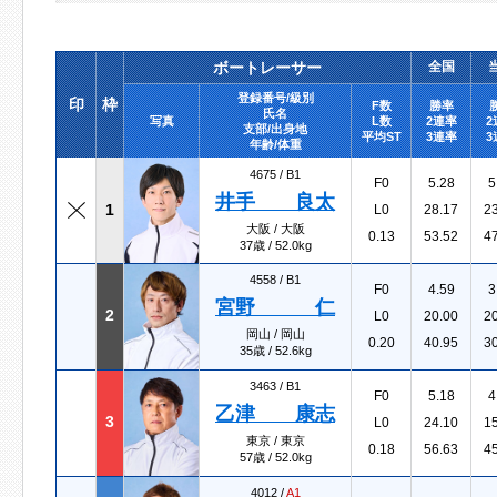
ボートレーサー
全国
登録番号/級別
印
枠
F数
勝率
氏名
写真
L数
2連率
2
支部/出身地
平均ST
3連率
3
年齢/体重
4675 /
B1
F0
5.28
5
井手 良太
1
L0
28.17
2
大阪 / 大阪
0.13
53.52
4
37歳 / 52.0kg
4558 /
B1
F0
4.59
3
宮野 仁
2
L0
20.00
2
岡山 / 岡山
0.20
40.95
3
35歳 / 52.6kg
3463 /
B1
F0
5.18
4
乙津 康志
3
L0
24.10
1
東京 / 東京
0.18
56.63
4
57歳 / 52.0kg
4012 /
A1