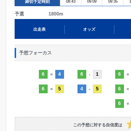
締切予定時刻
08:43
09:09
09:35
1
予選 1800m
出走表
オッズ
予想フォーカス
6
4
6
1
6
=
-
=
6
5
4
5
6
=
-
=
6
=
この予想に対する自信度は