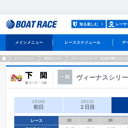
知る楽しむ
レーサ
メインメニュー
レーススケジュール
デ
HOME
メインメニュー
本日のレース
ヴィーナスシリーズ 北九州下関フェニッ
ヴィーナスシリー
2月10日
2月11日
初日
２日目
レース
1R
2R
3R