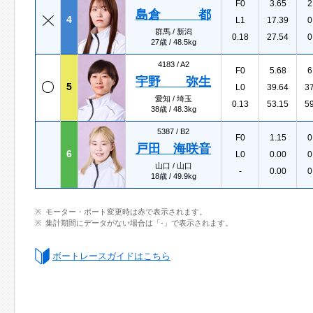
F0
3.65
2
島倉 都
4
L1
17.39
0
群馬 / 新潟
0.18
27.54
0
27歳 / 48.5kg
4183 /
A2
F0
5.68
6
宇野 弥生
5
L0
39.64
3
愛知 / 埼玉
0.13
53.15
5
38歳 / 48.3kg
5387 /
B2
F0
1.15
0
戸田 海咲音
6
L0
0.00
0
山口 / 山口
-
0.00
0
18歳 / 49.9kg
モーター・ボート変更時は赤で表示されます。
集計期間にデータがない場合は「-」で表示されます。
ボートレースガイドはこちら