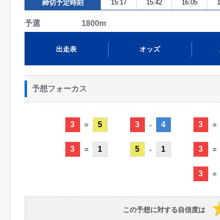
締切予定時刻
15:17
15:42
16:05
1
予選 1800m
出走表
オッズ
予想フォーカス
3
5
3
4
3
=
-
=
3
1
5
1
3
=
-
=
3
=
この予想に対する自信度は