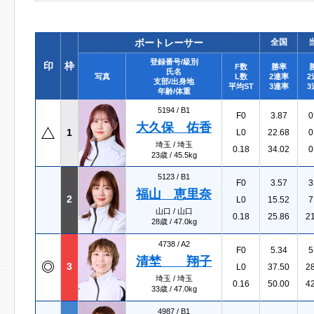
ボートレーサー
全国
登録番号/級別
印
枠
F数
勝率
氏名
写真
L数
2連率
2
支部/出身地
平均ST
3連率
3
年齢/体重
5194 /
B1
F0
3.87
0
大久保 佑香
1
L0
22.68
0
埼玉 / 埼玉
0.18
34.02
0
23歳 / 45.5kg
5123 /
B1
F0
3.57
3
福山 恵里奈
2
L0
15.52
7
山口 / 山口
0.18
25.86
2
28歳 / 47.0kg
4738 /
A2
F0
5.34
5
清埜 翔子
3
L0
37.50
2
埼玉 / 埼玉
0.16
50.00
4
33歳 / 47.0kg
4987 /
B1