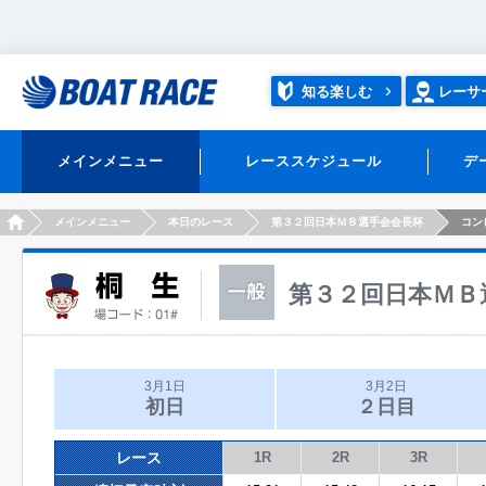
知る楽しむ
レーサ
メインメニュー
レーススケジュール
デ
HOME
メインメニュー
本日のレース
第３２回日本ＭＢ選手会会長杯
コン
第３２回日本ＭＢ
3月1日
3月2日
初日
２日目
レース
1R
2R
3R