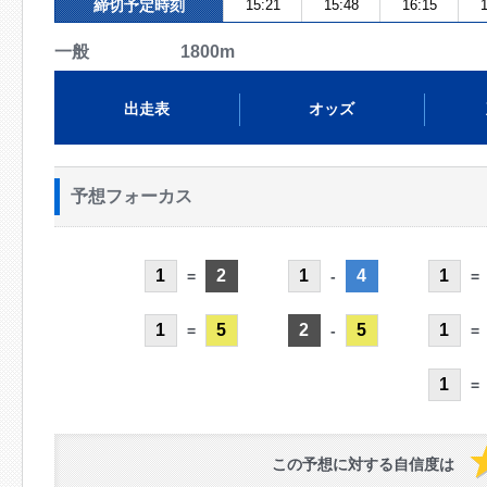
締切予定時刻
15:21
15:48
16:15
1
一般 1800m
出走表
オッズ
予想フォーカス
1
2
1
4
1
=
-
=
1
5
2
5
1
=
-
=
1
=
この予想に対する自信度は