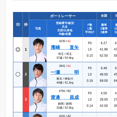
ボートレーサー
全国
登録番号/級別
印
枠
F数
勝率
氏名
写真
L数
2連率
2
支部/出身地
平均ST
3連率
3
年齢/体重
4230 /
A1
F0
6.27
6
濱崎 直矢
1
L0
41.96
4
埼玉 / 埼玉
0.15
62.50
5
37歳 / 53.4kg
3641 /
A1
F0
6.48
6
一瀬 明
2
L0
48.00
4
東京 / 神奈川
0.16
68.00
6
49歳 / 52.2kg
4756 /
B2
F0
4.50
4
渡邉 昌成
3
L0
28.00
2
静岡 / 静岡
0.14
42.00
3
32歳 / 52.5kg
4191 /
A2