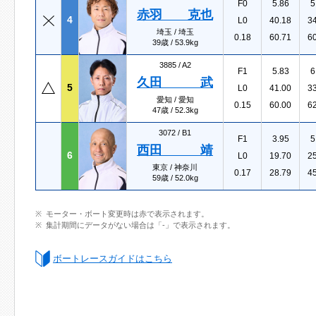
F0
5.86
5
赤羽 克也
4
L0
40.18
3
埼玉 / 埼玉
0.18
60.71
6
39歳 / 53.9kg
3885 /
A2
F1
5.83
6
久田 武
5
L0
41.00
3
愛知 / 愛知
0.15
60.00
6
47歳 / 52.3kg
3072 /
B1
F1
3.95
5
西田 靖
6
L0
19.70
2
東京 / 神奈川
0.17
28.79
4
59歳 / 52.0kg
モーター・ボート変更時は赤で表示されます。
集計期間にデータがない場合は「-」で表示されます。
ボートレースガイドはこちら